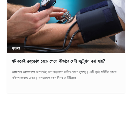
সুস্থতা
হুট করেই রক্তচাপ বেড়ে গেলে কীভাবে সেটা কন্ট্রোল করা যায়?
আমাদের আশেপাশে অনেকেই উচ্চ রক্তচাপ জনিত রোগে ভুগছে। এটি খুবই পরিচিত রোগে
পরিণত হয়েছে এখন। সময়মতো রোগ নির্ণয় ও চিকিৎসা...