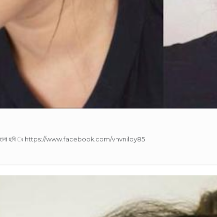
েল ঃ শিরি ফারহানা ছবি ঃ https://www.facebook.com/vnvniloy85