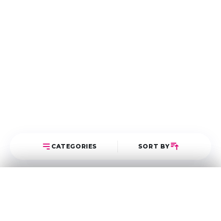
CATEGORIES
SORT BY
Select Category
Sort Posts
Latest First