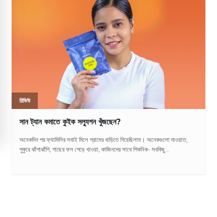
রিভিউ
সান ট্যান কমাতে কুইক সল্যুশন খুঁজছেন?
অনেকদিন পর ফ্যামিলির সবাই মিলে গ্রামের বাড়িতে গিয়েছিলাম। অনেকগুলো দাওয়াত,
পুকুরে ঝাঁপাঝাঁপি, গাছের ফল পেড়ে খাওয়া, কাজিনদের সাথে পিকনিক- সবকিছু...