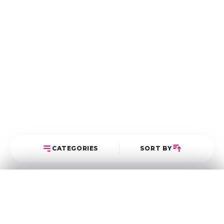
CATEGORIES
SORT BY
Select Category
Sort Posts
Latest First