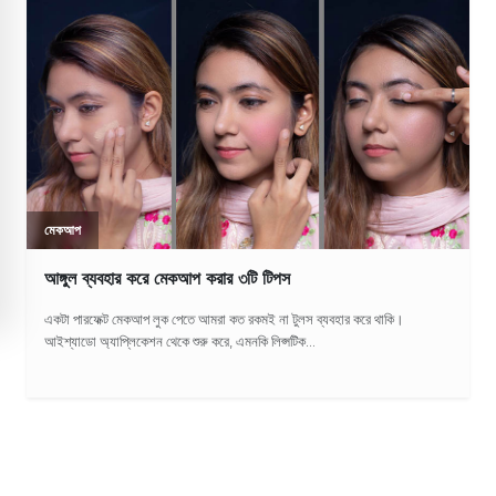
মেকআপ
আঙ্গুল ব্যবহার করে মেকআপ করার ৩টি টিপস
একটা পারফেক্ট মেকআপ লুক পেতে আমরা কত রকমই না টুলস ব্যবহার করে থাকি।
আইশ্যাডো অ্যাপ্লিকেশন থেকে শুরু করে, এমনকি লিপ্সটিক...