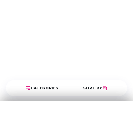
CATEGORIES
SORT BY
Select Category
Sort Posts
Latest First