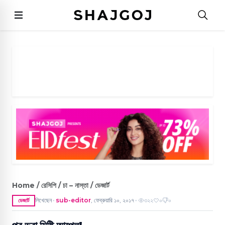
Home / রেসিপি / চা – নাস্তা / ডেজার্ট
লিখেছেন
sub-editor
,
ফেব্রুয়ারি ১০, ২০১৭
৩২২
০
০
ডেজার্ট
●
●