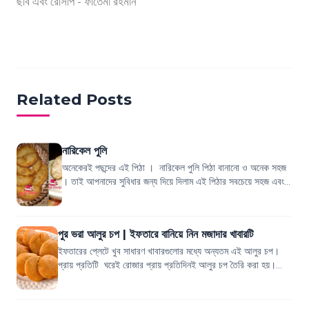
ছবি এবং রেসিপি -
ফাতেমা রহমান
Related Posts
নারিকেল পুলি
অনেকেরই পছন্দের এই পিঠা । নারিকেল পুলি পিঠা বানানো ও অনেক সহজ
। তাই আপনাদের সুবিধার জন্য দিয়ে দিলাম এই পিঠার সবচেয়ে সহজ এবং
বেষ্ট রেসিপি...
পুর ভরা আলুর চপ | ইফতারে বানিয়ে নিন মজাদার খাবারটি
ইফতারের প্লেটে খুব সাধারণ খাবারগুলোর মধ্যে অন্যতম এই আলুর চপ।
প্রায় প্রতিটি ঘরেই রোজার প্রায় প্রতিদিনই আলুর চপ তৈরি করা হয়।
আজকে শিখে নিন নিত্য দিনের...