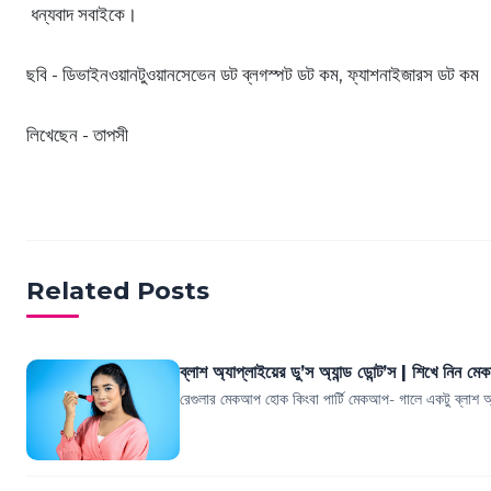
ধন্যবাদ সবাইকে।
ছবি - ডিভাইনওয়ানটুওয়ানসেভেন ডট ব্লগস্পট ডট কম, ফ্যাশনাইজারস ডট কম
লিখেছেন - তাপসী
Related Posts
ব্লাশ অ্যাপ্লাইয়ের ডু’স অ্যান্ড ডোন্ট’স | শিখে নিন 
রেগুলার মেকআপ হোক কিংবা পার্টি মেকআপ- গালে একটু ব্লাশ 