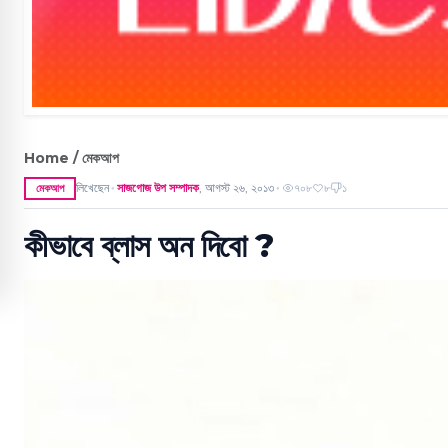
Home / মেকআপ
লিখেছেন
সাজগোজ উপ সম্পাদক
,
আগস্ট ২৬, ২০১৩
৭০৮
৮
১
মেকআপ
●
●
কীভাবে ব্লাস অন দিবো ?