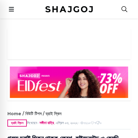
Home / বিউটি টিপস / ড্রাই স্কিন
লিখেছেন
সঙ্গীতা রাত্রি
,
এপ্রিল ০৩, ২০২২
৩১১০
৭
০
ড্রাই স্কিন
●
●