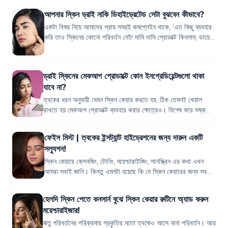
আপনার স্কিন ড্রাই নাকি ডিহাইড্রেটেড সেটা বুঝবেন কীভাবে?
একটা বিষয় নিয়ে আমাদের প্রায় সময়ই কমপ্লেইন থাকে, ‘এত কিছু ব্যবহার
করি তাও স্কিনের কোনো পরিবর্তন নেই! দামি দামি প্রোডাক্ট কিনলাম, ডায়েট
চেঞ্জ করলাম, কিছ...
ড্রাই স্কিনের মেকআপ প্রোডাক্টে কোন ইনগ্রেডিয়েন্টগুলো থাকা
যাবে না?
ত্বকের ধরন অনুযায়ী যেমন স্কিন কেয়ার করতে হয়, ঠিক তেমনই খেয়াল
রাখতে হয় মেকআপ প্রোডাক্ট ব্যবহার করার ক্ষেত্রেও। বিশেষ করে শুষ্ক
ত্বকে মেকআপের ক্ষেত্রে এ...
ফেইস মিস্ট | ত্বকের ইন্সট্যান্ট হাইড্রেশনের জন্য দারুন একটি
সল্যুশন!
স্কিন কেয়ারে ক্লেনজিং, টোনিং, ময়েশ্চারাইজিং, সানস্ক্রিন এর কথা এখন
আমরা সবাই জানি। কিন্তু এমনটা হয়েছে কি যে স্কিন কেয়ারের জন্য সব
কিছু মেইনটেন করেও সা...
হেলদি স্কিন পেতে কনসার্ন বুঝে স্কিন কেয়ার রুটিনে অ্যাড করুন
ময়েশ্চারাইজার!
ঋতু পরিবর্তনের পরিক্রমায় প্রকৄতির মতো ত্বকেও আসে নানা পরিবর্তন। আর