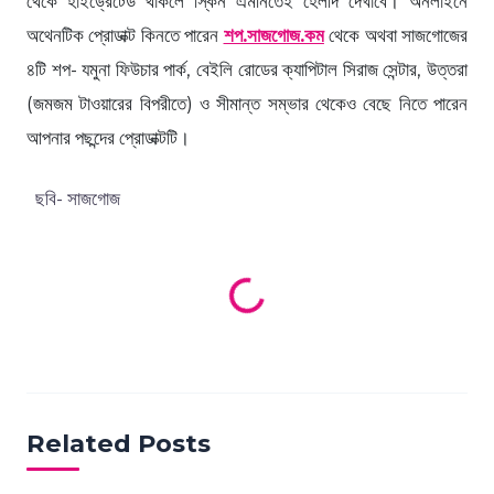
থেকে হাইড্রেটেড থাকলে স্কিন এমনিতেই হেলদি দেখাবে। অনলাইনে
অথেনটিক প্রোডাক্ট কিনতে পারেন
শপ.সাজগোজ.কম
থেকে অথবা সাজগোজের
৪টি শপ- যমুনা ফিউচার পার্ক, বেইলি রোডের ক্যাপিটাল সিরাজ সেন্টার, উত্তরা
(জমজম টাওয়ারের বিপরীতে) ও সীমান্ত সম্ভার থেকেও বেছে নিতে পারেন
আপনার পছন্দের প্রোডাক্টটি।
ছবি- সাজগোজ
Loading products...
Related Posts