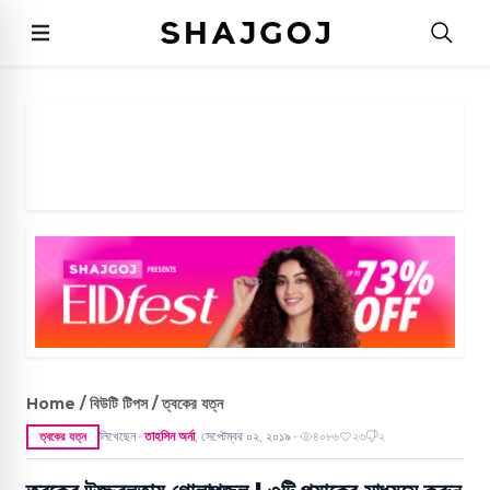
Home / বিউটি টিপস / ত্বকের যত্ন
লিখেছেন
তাহসিন অর্না
,
সেপ্টেম্বর ০২, ২০১৯
৪০৮৬
২৩
২
ত্বকের যত্ন
●
●