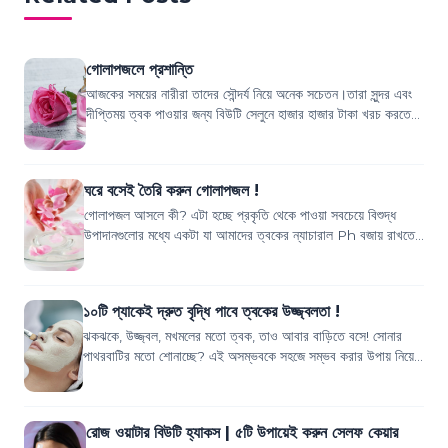
গোলাপজলে প্রশান্তি
আজকের সময়ের নারীরা তাদের সৌন্দর্য নিয়ে অনেক সচেতন।তারা সুন্দর এবং
দীপ্তিময় ত্বক পাওয়ার জন্য বিউটি সেলুনে হাজার হাজার টাকা খরচ করতে
পিছপা হন না।কিন্তু...
ঘরে বসেই তৈরি করুন গোলাপজল !
গোলাপজল আসলে কী? এটা হচ্ছে প্রকৃতি থেকে পাওয়া সবচেয়ে বিশুদ্ধ
উপাদানগুলোর মধ্যে একটা যা আমাদের ত্বকের ন্যাচারাল Ph বজায় রাখতে
সাহায্য করে। গোলাপজল ত্বক...
১০টি প্যাকেই দ্রুত বৃদ্ধি পাবে ত্বকের উজ্জ্বলতা !
ঝকঝকে, উজ্জ্বল, মখমলের মতো ত্বক, তাও আবার বাড়িতে বসে! সোনার
পাথরবাটির মতো শোনাচ্ছে? এই অসম্ভবকে সহজে সম্ভব করার উপায় নিয়ে
এবারের প্রতিবেদন। ত্বকের যত...
রোজ ওয়াটার বিউটি হ্যাকস | ৫টি উপায়েই করুন সেলফ কেয়ার