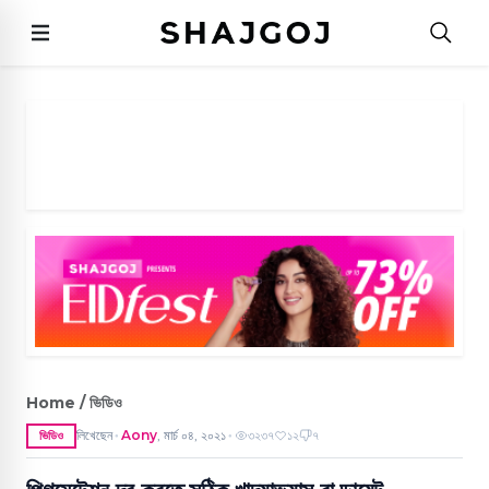
Home / ভিডিও
লিখেছেন
Aony
,
মার্চ ০৪, ২০২১
৩২৩৭
১২
৭
ভিডিও
●
●