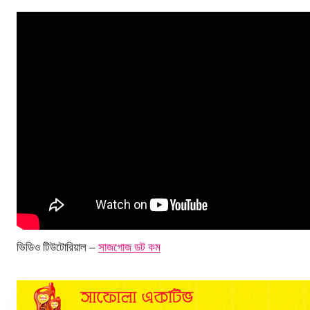
ভিডিও টিউটোরিয়াল –
সাজগোজ ডট কম