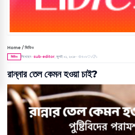
Home / ভিডিও
লিখেছেন
sub-editor
,
জুলাই ০১, ২০১৮
৪০৯
১
১
ভিডিও
●
●
রান্নার তেল কেমন হওয়া চাই?