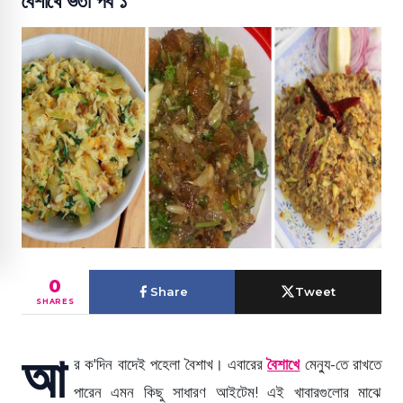
বৈশাখে ভর্তা পর্ব ১
0
Share
Tweet
SHARES
আ
র ক'দিন বাদেই পহেলা বৈশাখ। এবারের
বৈশাখে
মেন্যু-তে রাখতে
পারেন এমন কিছু সাধারণ আইটেম! এই খাবারগুলোর মাঝে