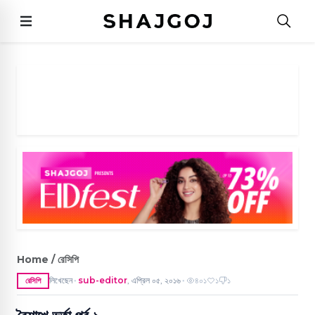
Home / রেসিপি
লিখেছেন
sub-editor
,
এপ্রিল ০৫, ২০১৬
৪০১
১
১
রেসিপি
●
●