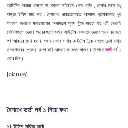
প্রতিদিন আমরা কোনো না কোনো আইটেম খেয়ে থাকি , বৈশাখ মানে শুধু
পান্তা ইলিশ মাছ নয় , বৈশাখের খাবারগুলোতে আপামর গ্রামবাংলার খুব
সাধারণ দেখানো খাবারগুলোর অসাধারণ স্বাদ খুঁজে পাওয়া যায় এই ভেবেই
রেসিপিগুলো দেয়া। অনেকগুলো ভর্তার আইটেম একসাথে দেয়া সম্ভব নয় বলে
পর্ব আকারে দেয়া হল। মজার মজার ভর্তার আইটেম টুকে রাখতে চোখ রাখুন
সাজগোজের পেজে। আশা করি আপনাদের ভাল লাগবে। বৈশাখে
ভর্তা
পর্ব ১
দেখে নিন।
[picture]
বৈশাখে ভর্তা পর্ব ১ নিয়ে কথা
১) ইলিশ সরিষা ভর্তা