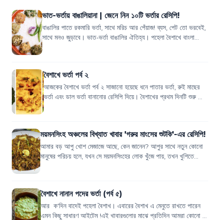
ভাত-ভর্তায় বাঙালিয়ানা | জেনে নিন ১০টি ভর্তার রেসিপি!
বাঙালির পাতে রকমারি ভর্তা, সাথে মরিচ আর পেঁয়াজ! ব্যস, পেট তো ভরবেই,
সাথে মনও জুড়াবে। ভাত-ভর্তা বাঙালির ঐতিহ্য। পহেলা বৈশাখে বাংলা
নববর্ষকে সাদরে বরণ ক...
বৈশাখে ভর্তা পর্ব ২
আজকের বৈশাখে ভর্তা পর্ব ২ সাজানো হয়েছে ধনে পাতার ভর্তা, রুই মাছের
ভর্তা এবং ডাল ভর্তা বানানোর রেসিপি দিয়ে। বৈশাখের প্রথম দিনটি শুরু হোক
দারুণ সুস্বাদু...
ময়মনসিংহ অঞ্চলের বিখ্যাত খাবার 'গরুর মাংসের শুটকি'-এর রেসিপি!
আমার বড় আপু খোশ মেজাজে আছে, কেন জানেন? আপুর সাথে নতুন কোনো
মানুষের পরিচয় হলে, যখন সে ময়মনসিংহের লোক খুঁজে পায়, তখন খুশিতে
ডগমগ করতে থাকে। কেমন যেন উচ্...
বৈশাখে নানান পদের ভর্তা (পর্ব ৫)
আর ক'দিন বাদেই পহেলা বৈশাখ। এবারের বৈশাখ এ মেনুতে রাখতে পারেন
এমন কিছু সাধারণ আইটেম !এই খাবারগুলোর মাঝে প্রতিদিন আমরা কোনো না