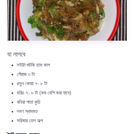
যা লাগবে
লইট্টা শুটকি হাফ কাপ
পেঁয়াজ ৩ টা
রসুন কোয়া ৭- ৮ টা
মরিচ ৭- ৮ টা (কম বেশি করা যাবে)
ধনিয়া পাতা কুচি
লবণ স্বাদমত
সরিষার তেল অল্প