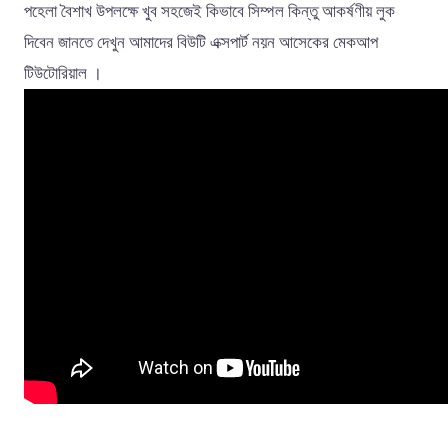
পহেলা বৈশাখ উপলক্ষে খুব সহজেই কিভাবে সিম্পল কিন্তু আকর্ষণীয় লুক
দিবেন জানতে দেখুন আমাদের বিউটি এক্সপার্ট নয়ন আসেকের মেকআপ
টিউটোরিয়াল ।