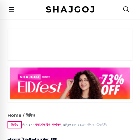
Home / ভিডিও
লিখেছেন
সাজগোজ উপ-সম্পাদক
,
এপ্রিল ০৮, ২০১৫
২১৭
০
২
ভিডিও
●
●