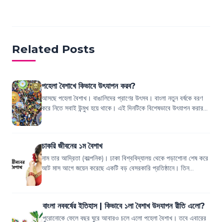
Related Posts
পহেলা বৈশাখে কিভাবে উৎযাপন করব?
আসছে পহেলা বৈশাখ। বাঙালিদের প্রাণের উৎসব। বাংলা নতুন বর্ষকে বরণ
করে নিতে সবাই উন্মুখ হয়ে থাকে। এই দিনটিকে বিশেষভাবে উৎযাপন করার
জন্য সবাই নিজের মতো কর...
চাকরি জীবনের ১ম বৈশাখ
নাম তার আদ্রিতা (কাল্পনিক)। ঢাকা বিশ্ববিদ্যালয় থেকে পড়াশোনা শেষ করে
আট মাস আগে জয়েন করেছে একটি বড় বেসরকারি প্রতিষ্ঠানে। তিন
ভাইবোনের মধ্যে আদ্রিতা সবা...
বাংলা নববর্ষের ইতিহাস | কিভাবে ১লা বৈশাখ উদযাপন রীতি এলো?
পুরোনোকে ফেলে বছর ঘুরে আবারও চলে এলো পহেলা বৈশাখ। তবে এবারের