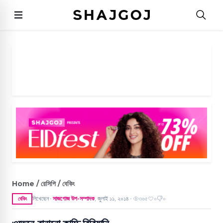
Home / রেসিপি / বেকিং
লিখেছেন
সাজগোজ উপ-সম্পাদক
,
জুলাই ১১, ২০১৪
৩৬৫
০
০
বেকিং
●
●