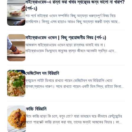
মাইক্রোওয়েভ-এ রান্না করা খাবার স্বাস্থ্যের জন্য ভালো না খারাপ?
(পর্ব-২)
গত পর্বে মাইক্রো ওভেন সম্পর্কিত কিছু অত্যন্ত গুরুত্বপূর্ণ বিষয় নিয়ে
বলেছিলাম। কিন্তু এসব ছাড়াও আরও কিছু অত্যন্ত জরুরী তথ্য আছে
যেগুলো জানেন না অনেকেই।...
মাইক্রোওয়েভ ওভেন | কিছু প্রয়োজনীয় বিষয় (পর্ব-১)
আজকাল মাইক্রোওয়েভ ওভেন ছাড়া রান্নাঘর ভাবাই যায় না।
মাইক্রোওয়েভ নিঃসন্দেহে মানুষের ব্যস্ত জীবনে অনেকটা স্বস্তি এনে
দিয়েছে। চটজলদি খাবার গরম থেকে শুরু...
ভেজিটেবল দম বিরিয়ানি
ক্যান্ডেল লাইট ডিনারে রাখতে পারেন ভেজিটেবল দম বিরিয়ানি! খেতে
হালকা,স্বাদেও দারুণ। সাথে রাখতে পারেন একটি ডিম সিদ্ধ, রাইতা কিংবা
শসা-টমেটো -পেয়াজ এর সাল...
কাচ্চি বিরিয়ানি
ঈদে কাচ্চি ছাড়া কি চলে, বলুন তো? যারা ভাবছেন ঘরে কীভাবে রেস্টুরেন্টের
মতো পারফেক্ট কাচ্চি রান্না করা যায়, তাদের জন্যই আজকের ফিচার। কাচ্চির
বেস্ট রেসিপ...