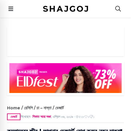
Home / রেসিপি / চা – নাস্তা / ডেজার্ট
লিখেছেন
শিফাত আরা সঞ্চা
,
এপ্রিল ০৬, ২০১৯
৫২৮
০
১
ডেজার্ট
●
●