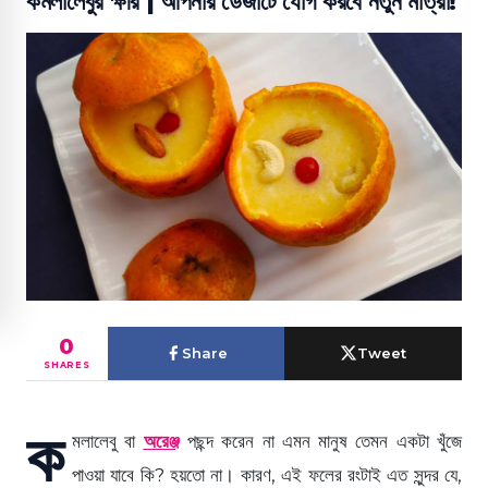
কমলালেবুর ক্ষীর | আপনার ডেজার্টে যোগ করবে নতুন মাত্রা!
0
Share
Tweet
SHARES
ক
মলালেবু বা
অরেঞ্জ
পছন্দ করেন না এমন মানুষ তেমন একটা খুঁজে
পাওয়া যাবে কি? হয়তো না। কারণ, এই ফলের রংটাই এত সুন্দর যে,