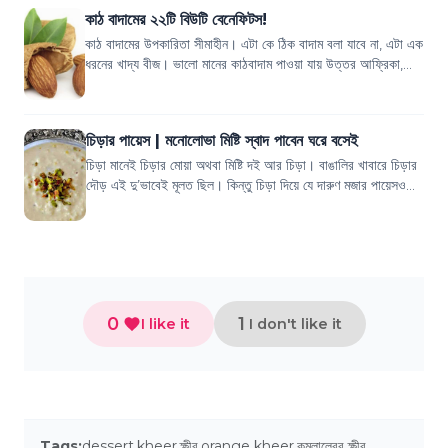
কাঠ বাদামের ২২টি বিউটি বেনেফিটস!
কাঠ বাদামের উপকারিতা সীমাহীন। এটা কে ঠিক বাদাম বলা যাবে না, এটা এক
ধরনের খাদ্য বীজ। ভালো মানের কাঠবাদাম পাওয়া যায় উত্তর আফ্রিকা,
পশ্চিম এশিয়াতে। কাঠ ব...
চিড়ার পায়েস | মনোলোভা মিষ্টি স্বাদ পাবেন ঘরে বসেই
চিড়া মানেই চিড়ার মোয়া অথবা মিষ্টি দই আর চিড়া। বাঙালির খাবারে চিড়ার
দৌড় এই দু’ভাবেই মূলত ছিল। কিন্তু চিড়া দিয়ে যে দারুণ মজার পায়েসও
হয়, তা কি জানেন? সে...
0
1
I like it
I don't like it
Tags:
dessert
,
kheer
,
ক্ষীর
,
orange kheer
,
কমলালেবুর ক্ষীর