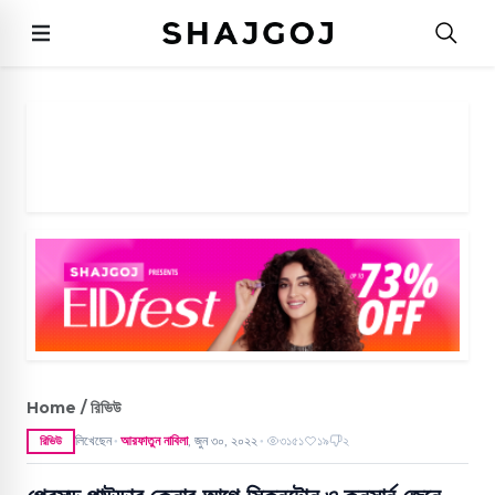
Home / রিভিউ
লিখেছেন
আরফাতুন নাবিলা
,
জুন ৩০, ২০২২
৩১৫১
১৯
২
রিভিউ
●
●