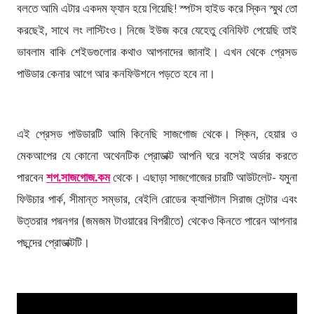
বলতে আমি এটার একদম ফ্যান হয়ে গিয়েছি! স্পটস হাইড করে স্কিন স্মুথ তো
করছেই, সাথে লং লাস্টিংও। নিজে ইউজ করে যেহেতু বেনিফিট পেয়েছি তাই
ভাবলাম বাকি শেইডগুলোর কথাও আপনাদের জানাই। এখন থেকে প্রেসড
পাউডার কেনার আগে আর কনফিউশনে পড়তে হবে না।
এই প্রেসড পাউডারটি আমি কিনেছি সাজগোজ থেকে। স্কিন, হেয়ার ও
মেকআপের যে কোনো অথেনটিক প্রোডাক্ট আপনি ঘরে বসেই অর্ডার করতে
পারবেন
শপ.সাজগোজ.কম
থেকে। এছাড়া সাজগোজের চারটি আউটলেট- যমুনা
ফিউচার পার্ক, সীমান্ত সম্ভার, বেইলি রোডের ক্যাপিটাল সিরাজ সেন্টার এবং
উত্তরার পদ্মনগর (জমজম টাওয়ারের বিপরীতে) থেকেও কিনতে পারেন আপনার
পছন্দের প্রোডাক্টটি।