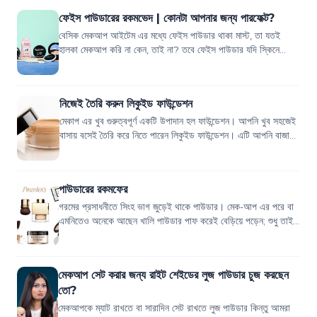
ফেইস পাউডারের রকমভেদ | কোনটা আপনার জন্য পারফেক্ট?
বেসিক মেকআপ আইটেম এর মধ্যে ফেইস পাউডার থাকা মাস্ট, তা যতই
হালকা মেকআপ করি না কেন, তাই না? তবে ফেইস পাউডার যদি স্কিনে
ঠিকমত না সেট হয়, তাহলে কিন্তু তা...
নিজেই তৈরি করুন লিকুইড ফাউন্ডেশন
মেকাপ এর খুব গুরুত্বপূর্ণ একটি উপাদান হল ফাউন্ডেশন। আপনি খুব সহজেই
বাসায় বসেই তৈরি করে নিতে পারেন লিকুইড ফাউন্ডেশন। এটি আপনি বাজার
থেকে যেমন সহজেই কিন...
পাউডারের রকমফের
গরমের প্রসাধনীতে সিংহ ভাগ জুড়েই থাকে পাউডার। মেক-আপ এর পরে বা
এমনিতেও অনেকে আছেন খালি পাউডার পাফ করেই বেড়িয়ে পড়েন; শুধু তাই
নয় সারাদিনের ফ্রেশনেস ধরে...
মেকআপ সেট করার জন্য রাইট শেইডের লুজ পাউডার চুজ করছেন
তো?
মেকআপকে ম্যাট রাখতে বা সারাদিন সেট রাখতে লুজ পাউডার কিন্তু আমরা