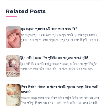
Related Posts
মৃত সন্তান প্রসবের ৯টি কারণ জানা আছে কি?
মৃত সন্তান প্রসব করা বলতে প্রসবের পূর্বে গর্ভেই ভ্রূণের মৃত্যু হওয়াকে
বুঝায়। এতে প্রসব হওয়া সন্তানের মধ্যে প্রাণের কোন চিহ্নই থাকে না।
এটি গর্ভস্রাব এ...
টুইন বেবি | জমজ শিশু পৃথিবীর এক অন্যতম আশ্চর্য সৃষ্টি!
টুইন বেবি নিয়ে আপনি কতটুকু জানেন? আচ্ছা, এ নিয়ে বলার পূর্বে কিছুদিন
আগের এক মজার ঘটনা শেয়ার করি- আমাদের বাড়ির তিন তলায় নতুন
ভাড়াটিয়া এসেছে। বাবা-মা আর...
শিশুর বিকাশে শালদুধ ও প্রসব পরবর্তী স্তনের সমস্যা নিয়ে কতটা
জানেন?
সন্তানের জন্যে মায়ের দুধের বিকল্প নেই। ফর্মুলা ফিডিং করে আর যাই হোক,
শিশুর পরিপূর্ণ বিকাশ সম্ভব নয়। আমরা সবাই জানি মায়ের দুধের উপকারিতা,