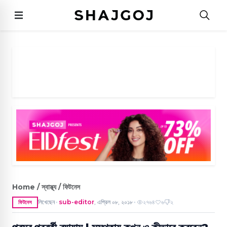
Home / স্বাস্থ্য / ফিটনেস
লিখেছেন
sub-editor
,
এপ্রিল ০৮, ২০১৮
২৭৬৪
৬
২
ফিটনেস
●
●