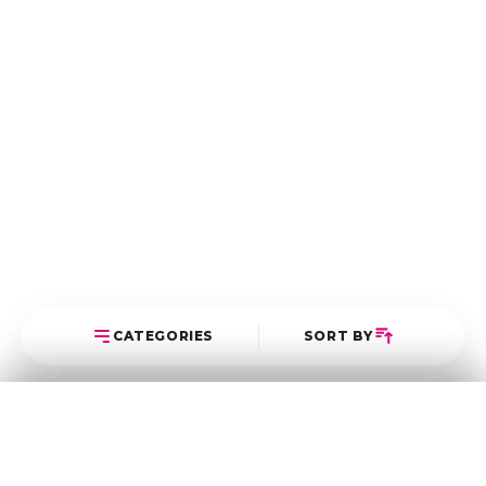
CATEGORIES
SORT BY
Select Category
Sort Posts