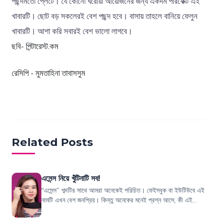
পছন্দমতো প্লেটে। যে কোনো ঘরোয়া আয়োজনের জন্য একদম পারফেক্ট এই
খাবারটি। ছোট বড় সকলেরই বেশ পছন্দ হবে। বাসায় তাহলে বানিয়ে ফেলুন
খাবারটি। আশা করি সবারই বেশ ভালো লাগবে।
ছবি- পিন্টারেস্ট.কম
রেসিপি - মুমতাহিনা তাবাসসুম
Related Posts
এসেন্স নিয়ে খুঁটিনাটি সব!
“এসেন্স” শব্দটির সাথে আমরা অনেকেই পরিচিত। ফেইসবুক বা ইউটিউবে এই
নামটি এখন বেশ জনপ্রিয়। কিন্তু অনেকের মনেই প্রশ্ন আসে, কী এই
এসেন্স? কেন এসেন্স ব্যবহার...