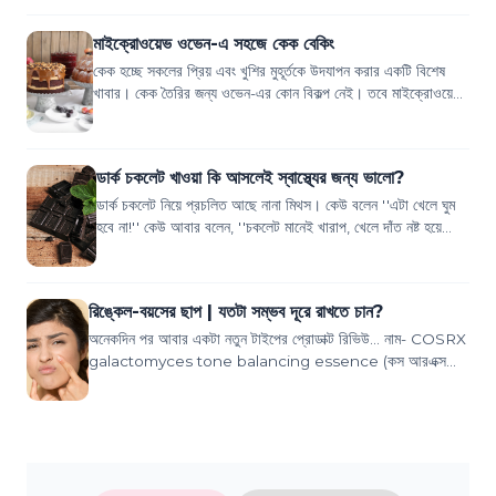
মাইক্রোওয়েভ ওভেন-এ সহজে কেক বেকিং
কেক হচ্ছে সকলের প্রিয় এবং খুশির মুহূর্তকে উদযাপন করার একটি বিশেষ
খাবার। কেক তৈরির জন্য ওভেন-এর কোন বিকল্প নেই। তবে মাইক্রোওয়েভ
ওভেন দিয়েও অনেক বিশেষ ক...
ডার্ক চকলেট খাওয়া কি আসলেই স্বাস্থ্যের জন্য ভালো?
ডার্ক চকলেট নিয়ে প্রচলিত আছে নানা মিথস। কেউ বলেন ''এটা খেলে ঘুম
হবে না!'' কেউ আবার বলেন, ''চকলেট মানেই খারাপ, খেলে দাঁত নষ্ট হয়ে
যাবে!'' ডার্ক চকলেট খ...
রিঙ্কেল-বয়সের ছাপ | যতটা সম্ভব দূরে রাখতে চান?
অনেকদিন পর আবার একটা নতুন টাইপের প্রোডাক্ট রিভিউ... নাম- COSRX
galactomyces tone balancing essence (কস আরএক্স
গ্যালাকটোমাইসেস টোন ব্যালান্সিং এসেন্স)...