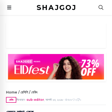
Home / রেসিপি / বেকিং
লিখেছেন
sub-editor
,
আগস্ট ২৩, ২০১৬
৪৫৮
২
০
বেকিং
●
●