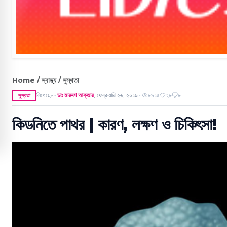
Home / স্বাস্থ্য / সুস্থতা
লিখেছেন
ডাঃ মারুফা আক্তার
,
ফেব্রুয়ারি ২৬, ২০১৯
৮৯১৫
২৮
৮
সুস্থতা
●
●
কিডনিতে পাথর | কারণ, লক্ষণ ও চিকিৎসা!