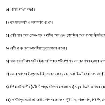
৩)
খাবারে অধিক লবণ।
৪)
কম ফলফলাদি ও শাকসবজি খাওয়া।
৫)
বেশি লাল মাংস যেমন-গরু ও খাসির মাংস এবং পোলট্রির মাংস খাওয়া কিডনি
৬)
বেশি বা খুব কম ক্যালসিয়ামযুক্ত খাবার খাওয়া।
৭)
যারা ক্যালসিয়াম জাতীয় ট্যাবলেট প্রচুর পরিমাণে খায় এদেরও পাথর হওয়ার আ
৮)
যেসব লোকের ইনফ্লামেটরি বাওয়েল রোগ থাকে, তারা কিডনির রোগ হওয়ার ঝু
৯)
টপিরামেট জাতীয় (এটা টোপাম্যাক্স হিসেবে পাওয়া যায়) ওষুধ কিডনিতে পাথর হ
১০)
অতিরিক্ত অক্সালেট জাতীয় শাকসবজি যেমন, পুঁই শাক, পালং শাক, বিট ইত্যা