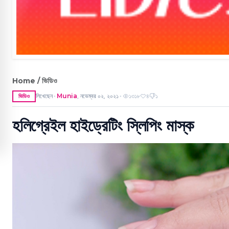
Home / ভিডিও
লিখেছেন
Munia
,
নভেম্বর ০২, ২০২১
১৩১৮
৪
১
ভিডিও
●
●
হলিগ্রেইল হাইড্রেটিং স্লিপিং মাস্ক