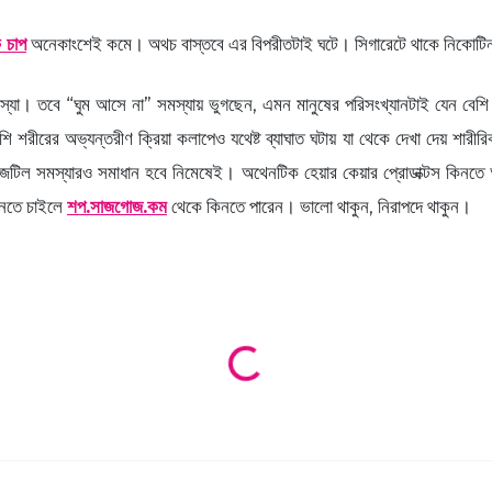
 চাপ
অনেকাংশেই কমে। অথচ বাস্তবে এর বিপরীতটাই ঘটে। সিগারেটে থাকে নিকোটিন যা
া। তবে “ঘুম আসে না” সমস্যায় ভুগছেন, এমন মানুষের পরিসংখ্যানটাই যেন বেশি। পর্
ি শরীরের অভ্যন্তরীণ ক্রিয়া কলাপেও যথেষ্ট ব্যাঘাত ঘটায় যা থেকে দেখা দেয় শারী
জটিল সমস্যারও সমাধান হবে নিমেষেই। অথেনটিক হেয়ার কেয়ার প্রোডাক্টস কিনতে 
িনতে চাইলে
শপ.সাজগোজ.কম
থেকে কিনতে পারেন। ভালো থাকুন, নিরাপদে থাকুন।
Loading products...