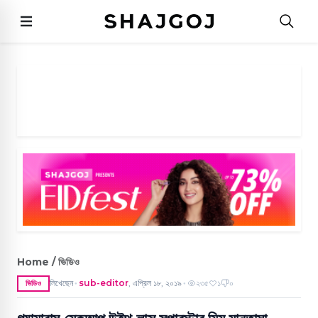
Home / ভিডিও
লিখেছেন
sub-editor
,
এপ্রিল ১৮, ২০১৯
২৩৫
১
০
ভিডিও
●
●