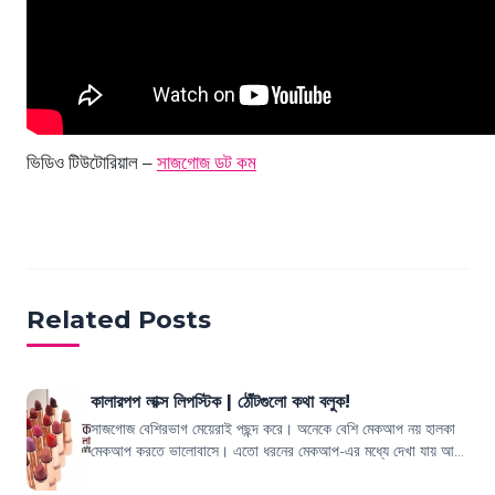
ভিডিও টিউটোরিয়াল –
সাজগোজ ডট কম
Related Posts
কালারপপ লাক্স লিপস্টিক | ঠোঁটগুলো কথা বলুক!
সাজগোজ বেশিরভাগ মেয়েরাই পছন্দ করে। অনেকে বেশি মেকআপ নয় হালকা
মেকআপ করতে ভালোবাসে। এতো ধরনের মেকআপ-এর মধ্যে দেখা যায় আর
কিছু না হোক লিপস্টিক মেয়েরা খুব...