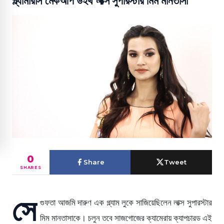
গ্ল্যামারাস মেকআপ উইথ লাক্স সুপারস্টার মিম মানতাসা
0
Share
Tweet
SHARES
সে
গুফতা আজমি দারুণ এক গ্ল্যাম লুকে সাজিয়েছিলেন লাক্স সুপারস্টার
মিম মানতাসাকে। চলুন তবে সাজগোজের ক্যামেরায় ক্যাপচারড এই