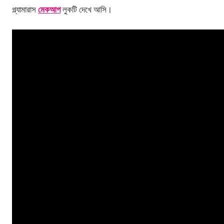
গ্ল্যামারাস
মেকআপ
লুকটি দেখে আসি।