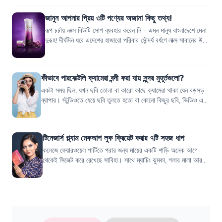
জানুন আপনার প্রিয় ৩টি পণ্যের অজানা কিছু তথ্য!
রূপ চর্চায় লাক্স বিউটি সোপ ব্যবহার করেন নি – এমন মানুষ বাংলাদেশে মেলা
দুরূহ! দীর্ঘদিন ধরে এদেশের হাজারো পরিবার সৌন্দর্য বর্ধণে লাক্স সাবানের উপর
ভরসা...
কীভাবে পারফেক্টলি ক্যামেরা বন্দী করা যায় সুন্দর মুহূর্তগুলো?
একটা সময় ছিল, যখন ছবি তোলা বা কারো কাছে ক্যামেরা থাকা যেন বড়সড়
ব্যাপার। স্টুডিওতে যেয়ে ছবি তুলতে হতো বা কোনো কিছুর ছবি, ভিডিও এত
সহজ ছিল না। অনেকদিন অ...
টিনেজার্স গ্ল্যাম মেকআপ লুক ক্রিয়েট করার ৭টি সহজ ধাপ
কলেজে ফেয়ারওয়েল পার্টিতে পরার জন্য মায়ের একটি শাড়ি অনেক আগে
থেকেই সিলেক্ট করে রেখেছে সাবিহা। সাথে ম্যাচিং ঝুমকা, গলার মালা আর
চুড়িও কেনা হয়ে গেছে।...