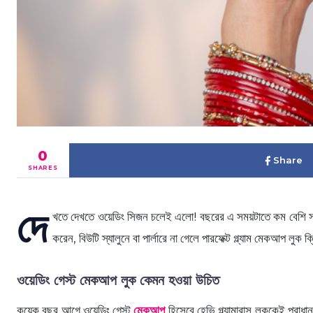
0
Share
SHARES
দে
খতে দেখতে ওয়েডিং সিজন চলেই এলো! বছরের এ সময়টাতে কম বেশি সবা
করেন, বিউটি স্যালুনে বা পার্লারে না গেলে পারফেক্ট গ্ল্যাম মেকআপ ল
ওয়েডিং গেস্ট মেকআপ লুক কেমন হওয়া উচিত
কয়েক বছর আগে ওয়েডিং গেস্ট
মেকআপ
হিসেবে হেভি গ্ল্যামারাস লুককেই প্র