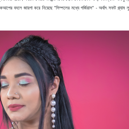
আপের বদলে জায়গা করে নিয়েছে "সিম্পলের মধ্যে গর্জিয়াস" - অর্থাৎ সফট গ্ল্