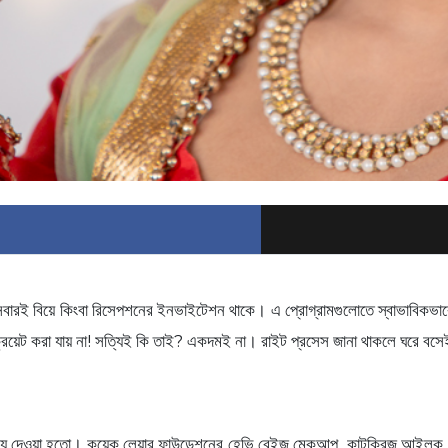
রই বিয়ে কিংবা রিসেপশনের ইনভাইটেশন থাকে। এ প্রোগ্রামগুলোতে স্বাভাবিকভাবেই
ুক ক্রিয়েট করা যায় না! সত্যিই কি তাই? একদমই না। রাইট প্রসেস জানা থাকলে ঘরে বস
াধান্য দেওয়া হতো। কয়েক লেয়ার ফাউন্ডেশনের হেভি বেইজ মেকআপ, কাটক্রিজ আইলুক,