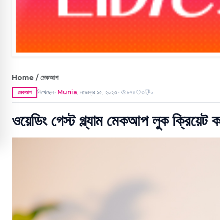
Home / মেকআপ
লিখেছেন
Munia
,
নভেম্বর ১৫, ২০২৩
৮৭৪
৩
০
মেকআপ
●
●
ওয়েডিং গেস্ট গ্ল্যাম মেকআপ লুক ক্রিয়েট