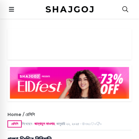
Home / রেসিপি
লিখেছেন
জান্নাতুল কাওসার
,
জানুয়ারি ২২, ২০২৫
৩৬১
০
০
রেসিপি
●
●