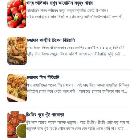
খাদ্য তালিকায় রাখুন আয়োডিন সমৃদ্ধ খাবার
আয়োডিন মানব শরীরের জন্য অত্যাবশ্যকীয় একটি উপাদান।
থাইরয়েডগ্ল্যান্ডের কাজ ঠিকঠাক হয়ার জন্য এই খনিজউপাদানটি সম্পর্কে
আমাদের স্বচ্ছ ধারনা থাকা দরকার। আমা...
মজাদার কাশ্মীরি চিকেন বিরিয়ানি
বাঙালিদের প্রিয় খাবারগুলোর মধ্যে জনপ্রিয় একটি খাবার হচ্ছে বিরিয়ানি।
ছুটির দিন, উৎসব-আনন্দ কিংবা অতিথি আপ্যায়নে বিরিয়ানির জুড়ি নেই।
বিভিন্ন রকমের বিরি...
মজাদার ফিশ বিরিয়ানি
মাছ বাঙ্গালিদের অনেক প্রিয় খাবার। এই মাছ দিয়ে আমরা বাঙ্গালিরা বিভিন্ন
আইটেম রান্না করে খেতে পছন্দ করি। আমাদের রান্নার তালিকায় মাছ না
থাকলে যেন চলেই না...
চিংড়ির পুরে পুঁই পাকোড়া
পুঁই শাক আমার অনেক অনেক পছন্দের। আর চিংড়ি? চিংড়ি ছোট-বড় কার না
পছন্দের! তবে পুঁই চিংড়ি ঝোল করলে কেন যেন আমি খেতে পারি না। তাই
আমার মা আমার জন্য চিংড়ি...