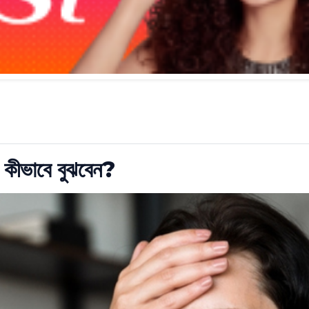
? কীভাবে বুঝবেন?