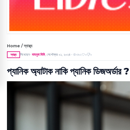
Home / স্বাস্থ্য
লিখেছেন
মাহবুবা মিমি
,
সেপ্টেম্বর ০১, ২০২৪
৩৯২
০
০
স্বাস্থ্য
●
●
প্যানিক অ্যাটাক নাকি প্যানিক ডিজঅর্ডার 