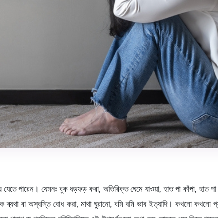
 যেতে পারেন। যেমনঃ বুক ধড়ফড় করা, অতিরিক্ত ঘেমে যাওয়া, হাত পা কাঁপা, হাত পা ঠ
 ব্যথা বা অস্বস্তি বোধ করা, মাথা ঘুরানো, বমি বমি ভাব ইত্যাদি। কখনো কখনো প