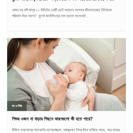
কেমন হয় যদি মাত্র ১০ মিনিটের একটি ছোট অভ্যাস আপনার জীবনযাত্রায় ইতিবাচক
পরিবর্তন নিয়ে আসে? বুলেট জার্নালিংয়ের নাম হয়তো অনেকেই...
মা ও শিশু
শিশুর ওজন না বাড়ার পিছনে কারণগুলো কী হতে পারে?
মিথিলা ডায়াপারের প্যাকেটের হাস্যোজ্জ্বল, স্বাস্থ্যবান শিশুর দিকে তাকিয়ে আছে, আর ভাবছে