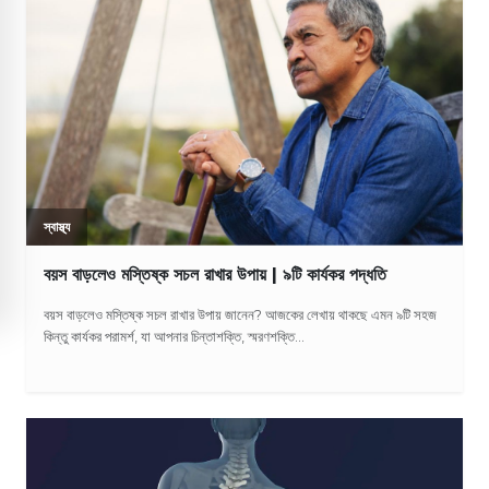
স্বাস্থ্য
বয়স বাড়লেও মস্তিষ্ক সচল রাখার উপায় | ৯টি কার্যকর পদ্ধতি
বয়স বাড়লেও মস্তিষ্ক সচল রাখার উপায় জানেন? আজকের লেখায় থাকছে এমন ৯টি সহজ
কিন্তু কার্যকর পরামর্শ, যা আপনার চিন্তাশক্তি, স্মরণশক্তি...