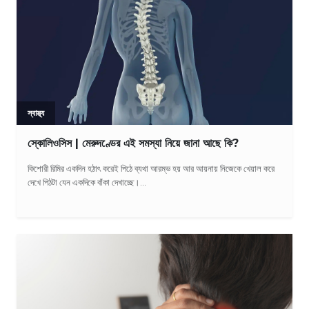
স্বাস্থ্য
স্কোলিওসিস | মেরুদণ্ডের এই সমস্যা নিয়ে জানা আছে কি?
কিশোরী রিমির একদিন হঠাৎ করেই পিঠে ব্যথা আরম্ভ হয় আর আয়নায় নিজেকে খেয়াল করে
দেখে পিঠটা যেন একদিকে বাঁকা দেখাচ্ছে।...