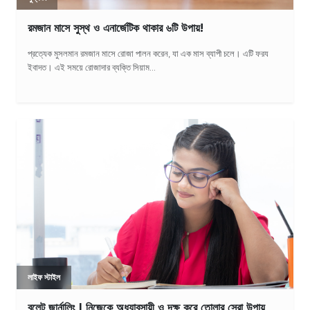
রমজান মাসে সুস্থ ও এনার্জেটিক থাকার ৬টি উপায়!
প্রত্যেক মুসলমান রমজান মাসে রোজা পালন করেন, যা এক মাস ব্যাপী চলে। এটি ফরয
ইবাদত। এই সময়ে রোজাদার ব্যক্তি সিয়াম...
লাইফ স্টাইল
বুলেট জার্নালিং | নিজেকে অধ্যাবসায়ী ও দক্ষ করে তোলার সেরা উপায়