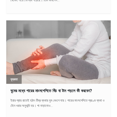
থেকেই পায়ে ফোস্কা পড়েছে। তিনি ভাবলেন...
সুস্থতা
ঘুমের মধ্যে পায়ের মাংসপেশিতে খিঁচ বা টান পড়লে কী করবেন?
ইরার প্রায় রাতেই হঠাৎ তীব্র ব্যথায় ঘুম ভেংগে যায়। পায়ের মাংসপেশিতে প্রচণ্ড ব্যথা ও
টেনে ধরার অনুভূতি হয়। পা নাড়ানোও...