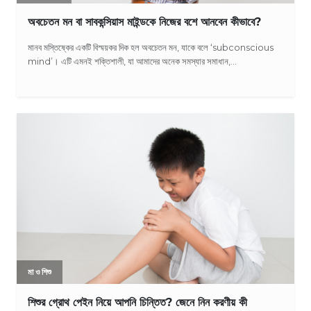
অবচেতন মন বা সাবকন্সিয়াস মাইন্ডকে নিজের বশে আনবেন কীভাবে?
মানব মস্তিষ্কের একটি বিস্ময়কর দিক হল অবচেতন মন, যাকে বলে ‘subconscious
mind’। এটি এমনই শক্তিশালী, যা আমাদের অনেক সমস্যার সমাধান,...
মা ও শিশু
শিশুর গ্রোথ পেইন নিয়ে আপনি চিন্তিত? জেনে নিন করণীয় কী