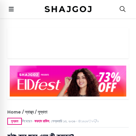
Home / স্বাস্থ্য / সুস্থতা
লিখেছেন
ফরহাদ রাকিব
,
ফেব্রুয়ারি ১৩, ২০১৬
১৬১৬
০
০
সুস্থতা
●
●