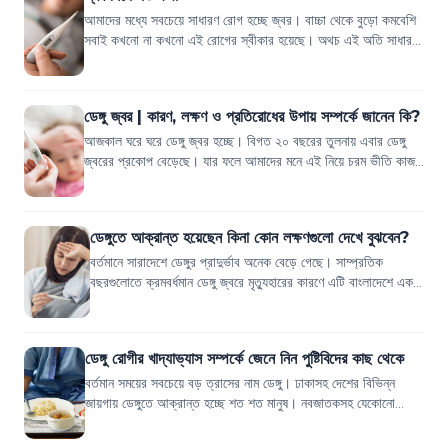
আমাদের মধ্যে সবচেয়ে সাধারণ রোগ হচ্ছে জ্বর। বাচ্চা থেকে বুড়ো কমবেশি
সবাই কখনো না কখনো এই রোগের স্বীকার হয়েছে। অথচ এই অতি সাধারণ
রোগটা সম্পর্কে বেশিরভাগ...
ডেঙ্গু জ্বর | কারণ, লক্ষণ ও প্রতিরোধের উপায় সম্পর্কে জানেন কি?
আজকাল ঘরে ঘরে ডেঙ্গু জ্বর হচ্ছে। বিগত ২০ বছরের তুলনায় এবার ডেঙ্গু
জ্বরের প্রকোপ বেড়েছে। যার ফলে আমাদের মনে এই নিয়ে চরম ভীতি কাজ
করছে। সঠিক চিকিৎসার অভ...
ডেঙ্গুতে আক্রান্ত হয়েছেন কিনা কোন লক্ষণগুলো দেখে বুঝবেন?
বর্তমানে সারাদেশে ডেঙ্গুর প্রাদুর্ভাব অনেক বেড়ে গেছে। সাম্প্রতিক
বছরগুলোতে ক্রমবর্ধমান ডেঙ্গু জ্বরে মৃত্যুহারের কারণে এটি বাংলাদেশে একটি
উল্লেখযোগ্য জ...
ডেঙ্গু রোগীর খাদ্যাভ্যাস সম্পর্কে জেনে নিন পুষ্টিবিদের কাছ থেকে
বর্তমান সময়ের সবচেয়ে বড় ত্রাসের নাম ডেঙ্গু। ঢাকাসহ দেশের বিভিন্ন
জায়গায় ডেঙ্গুতে আক্রান্ত হচ্ছে শত শত মানুষ। নবজাতকসহ যেকোনো
বয়সের মানুষই এই রোগে আক্র...