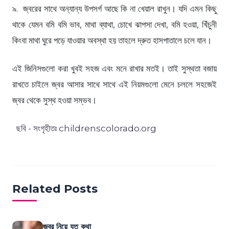
৯. জ্বরের সাথে অন্যান্য উপসর্গ আছে কি না খেয়াল রাখুন। যদি এমন কিছু
থাকে যেমন বমি বমি ভাব, মাথা ব্যাথা, চোখে ঝাপসা দেখা, বমি হওয়া, খিঁচুনী
কিংবা মাথা ঘুরে পড়ে যাওয়ার অবস্থা হয় তাহলে দ্রুত হাসপাতালে চলে যান।
এই জিনিসগুলো করা খুবই সহজ এবং মনে রাখার মতই। তাই সুস্থতা বজায়
রাখতে চাইলে জ্বর আসার সাথে সাথে এই নিয়মগুলো মেনে চললে সহজেই
জ্বর থেকে সুস্থ হওয়া সম্ভব।
ছবি - সংগৃহীতঃ childrenscolorado.org
Related Posts
জ্বর নিয়ে যত কথা