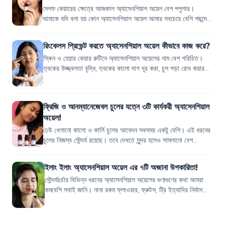
সেলফ কেয়ারের ক্ষেত্রে আজকাল অ্যাসেনশিয়াল অয়েল বেশ পপুলার।
আমাকে যদি বলা হয় কোন অ্যাসেনশিয়াল অয়েল আমার সবচেয়ে বেশি পছন্দের,
তাহলে আমি বলবো ল্যাভেন্ডার...
রিংকেলস প্রিভেন্ট করতে অ্যাসেনশিয়াল অয়েল কীভাবে কাজ করে?
স্কিন ও হেয়ার কেয়ার রুটিনে অ্যাসেনশিয়াল অয়েলের নাম বেশ পরিচিত।
ত্বকের উজ্জ্বলতা বৃদ্ধি, ত্বকের কালো দাগ দূর করা, চুল পড়া রোধ করার
মতো নানা কাজে এই অয়ে...
ফ্রিজি ও আনম্যানেজেবল চুলের যত্নে ৩টি কার্যকরী অ্যাসেনশিয়াল
অয়েল!
ঢেউ খেলানো কালো ও কার্লি চুলের আবেদন সবসময় একটু বেশি। এই ধরনের
চুলের নিজস্ব সৌন্দর্য রয়েছে। তবে দেখতে সুন্দর হলেও সামলানো বেশ
ঝামেলাপূর্ণ। আবার এ ধরনে...
ইলাং ইলাং অ্যাসেনশিয়াল অয়েল এর ৭টি অজানা উপকারিতা!
সৌন্দর্যচর্চায় বিভিন্ন ধরনের অ্যাসেনশিয়াল অয়েলের গুণাগুণের কথা আমরা
কমবেশি সবাই জানি। নানা রকম ফ্লাওয়ার, ফ্রুটস, ট্রি ইত্যাদির নির্যাস
থেকেই মূলত অ্যা...