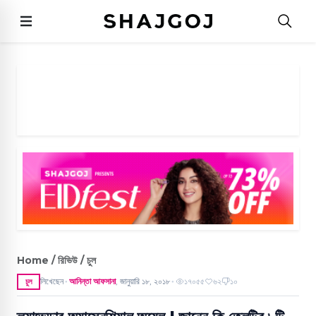
Home / রিভিউ / চুল
লিখেছেন
আনিন্তা আফসানা
,
জানুয়ারি ১৮, ২০১৮
১৭০৫৫
৬২
১০
চুল
●
●