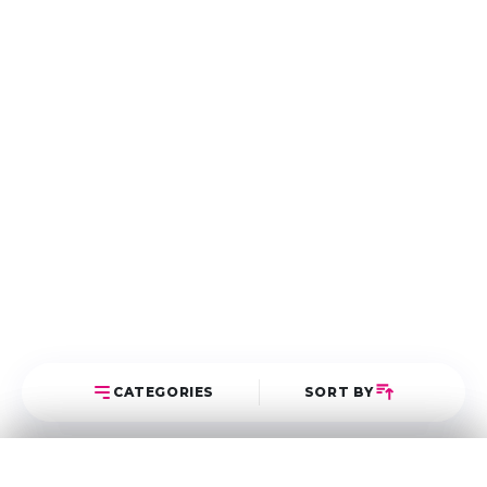
CATEGORIES
SORT BY
Select Category
Sort Posts