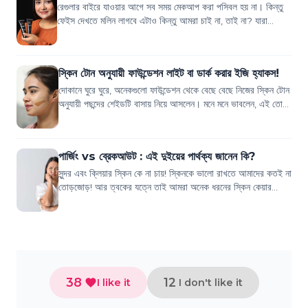
রেগুলার বাইরে যাওয়ার আগে সব সময় মেকআপ করা পসিবল হয় না। কিন্তু
ফেইস দেখতে মলিন লাগবে এটাও কিন্তু আমরা চাই না, তাই না? যারা
রেগুলার বাইরে যাওয়ার আগে চটজ...
স্কিন টোন অনুযায়ী ফাউন্ডেশন লাইট বা ডার্ক করার ইজি হ্যাকস!
দোকানে ঘুরে ঘুরে, অনেকগুলো ফাউন্ডেশন থেকে বেছে বেছে নিজের স্কিন টোন
অনুযায়ী পছন্দের শেইডটি বাসায় নিয়ে আসলেন। মনে মনে ভাবলেন, এই তো
নিজের স্কিন টোন বুঝ...
পার্জিং vs ব্রেকআউট : এই দুইয়ের পার্থক্য জানেন কি?
সুন্দর এবং ক্লিয়ার স্কিন কে না চায়! স্কিনকে ভালো রাখতে আমাদের কতই না
তোড়জোড়! আর ত্বকের যত্নে তাই আমরা অনেক ধরনের স্কিন কেয়ার
প্রোডাক্ট ব্যবহার করে থাক...
38
12
I like it
I don't like it