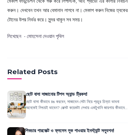
মেকাপ ফাউন্ডেশন থেকে শুরু করে লিপস্টিক, আই শ্যাডো এর কালার নির্বাচন
করুন। দেখবেন তখন আর বেমানান লাগবে না। মেকাপ করুন নিজের ত্বকের
টোনের উপর নির্ভর করে। সুন্দর থাকুন সব সময়।
লিখেছেন - মোহসেনা দেওয়ান পৃথিল
Related Posts
ছোট বাসা সাজানোর টিপস অ্যান্ড ট্রিকস!
ছোট বাসা কীভাবে রঙ করবেন, সাজাবেন সেটা নিয়ে প্রচুর চিন্তা ভাবনা
অনেকেই নিশ্চয়ই ভাবেন? নেক্সট কয়েকটা লেখায় একটুখানি জায়গায় কীভাবে
জিনিসপত্র গোছগাছ করে...
পিকচার পারফেক্ট ও ফ্ললেস লুক পাওয়ার ইনস্ট্যান্ট সল্যুশন!