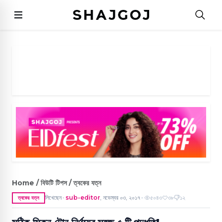
Home / বিউটি টিপস / ত্বকের যত্ন
লিখেছেন
sub-editor
,
নভেম্বর ০৩, ২০১৭
৫০৪৩
৩৮
১২
ত্বকের যত্ন
●
●