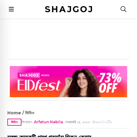
Home / ভিডিও
লিখেছেন
Arfatun Nabila
,
ফেব্রুয়ারি ১৫, ২০২২
৬০৯
০
০
ভিডিও
●
●