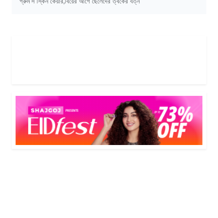
গ্রুম'স স্কিন কেয়ার
,
বিয়ের আগে ছেলেদের ত্বকের যত্ন