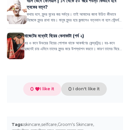
বয়স ভেদে ফেসিয়াল | ১৭ থেকে ৫০ বছর পর্যন্ত কিভাবে হবে
ত্বকের যত্ন?
কথায় বলে, সুন্দর মুখের জয় সর্বত্র। তাই আমাদের জানা উচিত কীভাবে
নিজেকে সুন্দর রাখা যায়। মানুষ সুন্দর হয়ে জন্মালেও যত্নবান না হলে সৌন্দর্য
বেশি দিন...
বাজেটের মধ্যেই বিয়ের কেনাকাটা (পর্ব ২)
বর ও কনে উভয়ের বিয়ের পোশাক থাকে আকর্ষণের কেন্দ্রবিন্দু। বর-কনে
দুজনেই চায় এদিনে তাদের সুন্দর করে উপস্থাপন করতে। কারণ তাদের ঘিরেই
তো সব আয়োজন। তাই বিয়ে...
0
0
I like it
I don't like it
Tags:
skincare
,
selfcare
,
Groom's Skincare
,