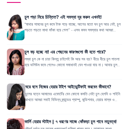
চুল পড়া নিয়ে চিন্তিত? এই সমস্যা দূর করুন এখনই!
“মাথার সামনের চুল কমে টাক পড়ে যাচ্ছে, আগের মতো ঘন চুল আর নেই, চুল
পড়তে পড়তে মাথা ফাঁকা হয়ে গেল!” - এসব কমন সমস্যার কথা আমরা
প্রায়ই শুনে থাকি, তাই না?...
চুল বড় হচ্ছে না! এর পেছনের কারণগুলো কী হতে পারে?
লম্বা চুল কে না চায়! কিন্তু চাইলেই কি আর সব হয়? ধীরে ধীরে চুল পাতলা
হয়ে ভলিউম কমে গেলেও কোনো সমাধানই যেন পাওয়া যায় না। আবার চুল
বড় হওয়ার জন্য বিভিন্ন...
ঘরে বসে নিজের হেয়ার টাইপ আইডেন্টিফাই করবেন কীভাবে?
চুলের যত্নে আমাদের এফোর্টের যেন কোনো কমতি নেই! চুল হেলদি ও শাইনি
রাখতে আমরা সবাই বিভিন্ন ব্র্যান্ডের শ্যাম্পু, কন্ডিশনার, হেয়ার মাস্ক ও
সিরাম ইউজ করি।...
কার্লি হেয়ার স্টাইল | ৭ ধরণের সাজে কোঁকড়া চুল পাবে নতুনত্ব!
সৌন্দর্য বর্ধনে চুল অনেক গুরুত্বপূর্ণ ভূমিকা পালন করে। আমাদের মধ্যে