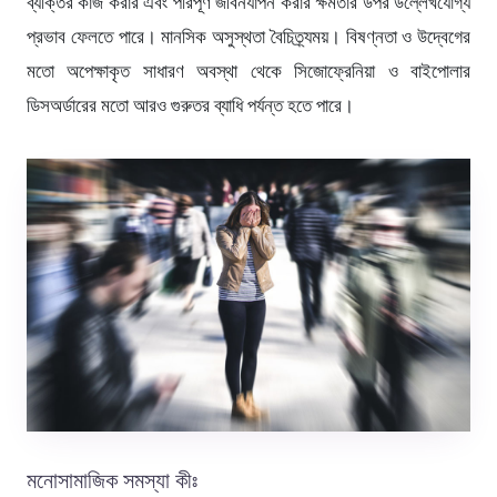
ব্যক্তির কাজ করার এবং পরিপূর্ণ জীবনযাপন করার ক্ষমতার উপর উল্লেখযোগ্য
প্রভাব ফেলতে পারে। মানসিক অসুস্থতা বৈচিত্র্যময়। বিষণ্নতা ও উদ্বেগের
মতো অপেক্ষাকৃত সাধারণ অবস্থা থেকে সিজোফ্রেনিয়া ও বাইপোলার
ডিসঅর্ডারের মতো আরও গুরুতর ব্যাধি পর্যন্ত হতে পারে।
মনোসামাজিক সমস্যা কীঃ