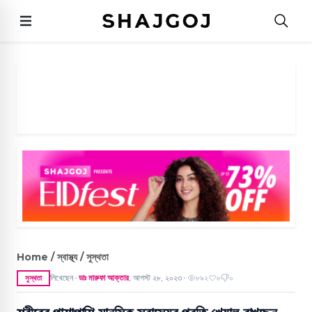
Home / স্বাস্থ্য / সুস্থতা
লিখেছেন
ডাঃ মারুফা আক্তার
,
আগস্ট ২৮, ২০২৩
৮৯২
৮
০
সুস্থতা
●
●