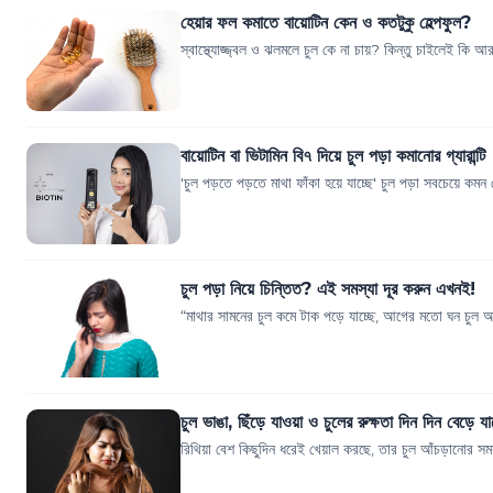
হেয়ার ফল কমাতে বায়োটিন কেন ও কতটুকু হেল্পফুল?
স্বাস্থ্যোজ্জ্বল ও ঝলমলে চুল কে না চায়? কিন্তু চাইলেই কি
বায়োটিন বা ভিটামিন বি৭ দিয়ে চুল পড়া কমানোর গ্যারান্টি
'চুল পড়তে পড়তে মাথা ফাঁকা হয়ে যাচ্ছে' চুল পড়া সবচেয়ে ক
চুল পড়া নিয়ে চিন্তিত? এই সমস্যা দূর করুন এখনই!
“মাথার সামনের চুল কমে টাক পড়ে যাচ্ছে, আগের মতো ঘন চুল আ
চুল ভাঙা, ছিঁড়ে যাওয়া ও চুলের রুক্ষতা দিন দিন বেড়ে যা
রিথিয়া বেশ কিছুদিন ধরেই খেয়াল করছে, তার চুল আঁচড়ানোর সময়