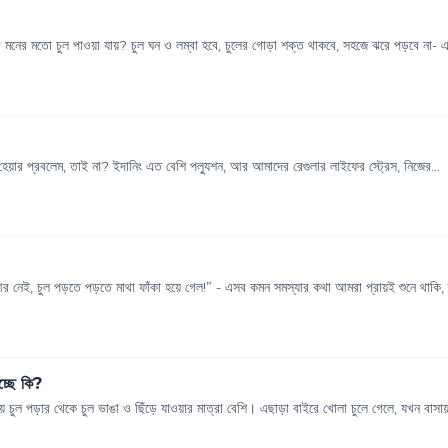
 আর মনের মতো চুল পাওয়া যায়? চুল ঘন ও লম্বা হবে, চুলের গোড়া শক্ত থাকবে, সহজে ঝরে পড়বে না- এ
মন হেয়ার প্রবলেম, তাই না? ইদানিং এত বেশি পল্যুশন, আর আমাদের রেগুলার লাইফের স্ট্রেস, নিজের...
র নেই, চুল পড়তে পড়তে মাথা ফাঁকা হয়ে গেল!” - এসব কমন সমস্যার কথা আমরা প্রায়ই শুনে থাকি, 
চ্ছে কি?
 চুল পড়ার থেকে চুল ভাঙা ও ছিঁড়ে যাওয়ার মাত্রা বেশি। এছাড়া বাইরে খোলা চুলে গেলে, যখন বাসায় 