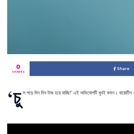
0
Share
SHARES
‘চু
ল পড়ে দিন দিন টাক হয়ে যাচ্ছি!’ এই অভিযোগটি খুবই কমন। বায়োটিন ও