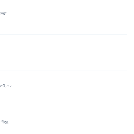
মনটা...
তাই না?...
ফিরে...