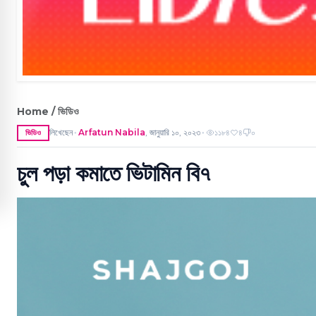
Home / ভিডিও
লিখেছেন
Arfatun Nabila
,
জানুয়ারি ১০, ২০২৩
১১৮৪
৪
০
ভিডিও
●
●
চুল পড়া কমাতে ভিটামিন বি৭