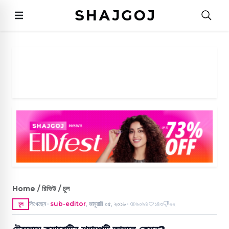
Home / রিভিউ / চুল
লিখেছেন
sub-editor
,
জানুয়ারি ০৫, ২০১৬
৯০৯৪
১৪৩
২২
চুল
●
●