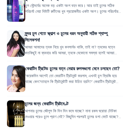
চুল সৌন্দর্যের অনেক বড় একটা অংশ বহন করে। আর তাই চুলের সঠিক
পরিচর্যা নেয়া বিউটি রুটিনের খুব প্রয়োজনীয় একটা অংশ। চুলের পরিচর্যার
ক্ষেত্রে প্রথমেই যে জিন...
সুন্দর চুল পেতে স্ক্যাল্প ও চুলের ধরন অনুযায়ী সঠিক শ্যাম্পু
সিলেকশন!
আমরা আমাদের ত্বক নিয়ে খুব কনসার্নড থাকি, তাই না? ত্বকের যত্নে
কতকিছুই না ব্যবহার করি আমরা, ত্বকে যেকোনো সমস্যা হলেই আমরা
উদ্বিগ্ন হয়ে যাই। কিন্তু চুলে...
কেরাটিন ট্রিটেড চুলের যত্ন নেয়ার রুলসগুলো মেনে চলছেন তো?
'কয়েকদিন আগেই তো কেরাটিন ট্রিটমেন্ট করলাম, এখনই চুল ফ্রিজি হয়ে
যাচ্ছে কেন?তাহলে কি ট্রিটমেন্টটি করা উচিত হয়নি?' কেরাটিন ট্রিটমেন্ট
করার পর যদি এই সমস্...
চুলের জন্য কেরাটিন ট্রিটমেণ্ট
আপনার চুলের জৌলুস কি দিন দিন কমে যাচ্ছে? নানা রকম ঘরোয়া টোটকা
দেওয়ার পরেও চুলে প্রাণ নেই? কিছুদিন পরপরই চুলের ডগা ফেটে যাচ্ছে?
উপায় একটাই, কেরাটিন ট্র...