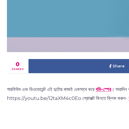
0
Share
SHARES
পারফিউম এবং ডিওডোরেন্ট এই দুটোর কাজই একসাথে করে
বডি-স্প্রে
। সারাদিন 
https://youtu.be/l2taXM4c0Eo প্রোডাক্ট কিনতে ক্লিক করুন-