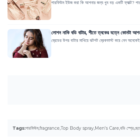
পারফিউম ইউজ করা কি আপনার জন্য খুব বড় একটি ফ্যাক্ট? প
লোশন নাকি বডি বাটার, শীতে ত্বকের যত্নে কোনটা আপ
ব্রেডের উপর বাটার মাখিয়ে ঝটপট ব্রেকফাস্ট করে নেন অনেকেই
Tags:
পারফিউম
,
fragrance
,
Top Body spray
,
Men's Care
,
বডি স্প্রে
,
ছেল