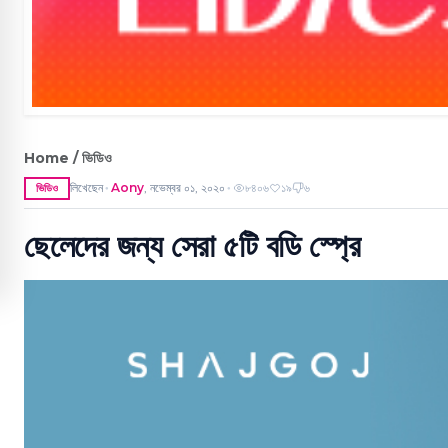
Home / ভিডিও
লিখেছেন
Aony
,
নভেম্বর ০১, ২০২০
৮৪০৬
১৯
৬
ভিডিও
●
●
ছেলেদের জন্য সেরা ৫টি বডি স্প্রে