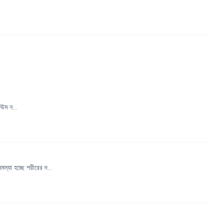
উম ন...
যা হচ্ছে শরীরের দ...