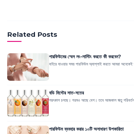
Related Posts
পারফিউমের স্মেল লং-লাস্টিং করতে কী করবেন?
বাইরে যাওয়ার সময় পারফিউম অ্যাপ্লাই করতে আমরা অনেকেই পছন্
বডি মিস্টের সাত-সতের
শরৎকাল চলছে। গরমও আছে বেশ। তবে আজকাল ঋতু পরিবর্তন ও
পারফিউম ব্যবহার করার ১০টি অসাধারণ উপকারিতা