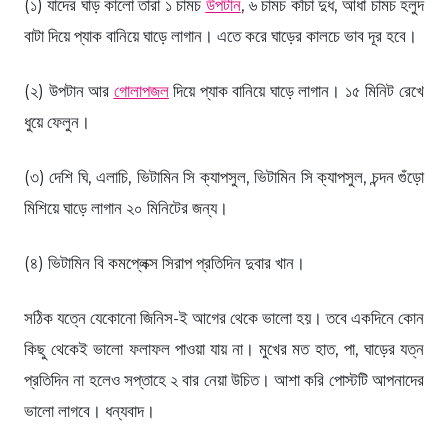
(১) যাদের ঘাড় কালো তারা ১ চামচ
উপটান
, ৬ চামচ কাঁচা দুধ, আধা চামচ হলুদ
বাটা দিয়ে প্যাক বানিয়ে ঘাড়ে লাগান। এতে করে ঘাড়ের কালচে ভাব দূর হবে।
(২) উপটান আর
গোলাপজল
দিয়ে প্যাক বানিয়ে ঘাড়ে লাগান। ১৫ মিনিট রেখে
ধুয়ে ফেলুন।
(৩) দেশি ঘি, এলাচি, ভিটামিন সি ক্যাপসুল, ভিটামিন সি ক্যাপসুল, চন্দন গুঁড়ো
মিশিয়ে ঘাড়ে লাগান ২০ মিনিটের জন্য।
(৪) ভিটামিন বি কমপ্লেক্স সিরাপ প্রতিদিন দুবার খান।
সঠিক যত্নে যেকোনো জিনিস-ই আগের থেকে ভালো হয়। তবে একদিনে কোন
কিছু থেকেই ভালো ফলাফল পাওয়া যায় না। মুখের মত হাত, পা, ঘাড়ের যত্ন
প্রতিদিন না হলেও সপ্তাহে ২ বার নেয়া উচিত। আশা করি পোস্টটি আপনাদের
ভালো লাগবে। ধন্যবাদ।