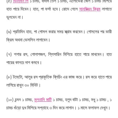
(৫)
ভিটামিন সি
১ চামচ, বাদাম তেল ১ চামচ, এলোভেরা জেল ১ চামচ মিশিয়ে
হাত পায়ে দিবেন। হাত, পা ফর্সা হবে। রোদে গেলে
সানস্ক্রিন ক্রিম
লাগাতে
ভুলবেন না।
(৬) প্রতিদিন হাত, পা গোসল করার সময় স্ক্রাব করবেন। গোসলের পর ভারী
ক্রিম অথবা ভেসলিন লাগাবেন।
(৭) শশার রস, গোলাপজল, গ্লিসারিন মিশিয়ে হাতে পায়ে মাখবেন। হাত
পায়ের কালচে দাগ কমবে।
(৮) টমেটো, আলুর রস প্রাকৃতিক ব্লিচিং এর কাজ করে। রস করে হাতে পায়ে
লাগিয়ে রাখুন ৩০ মিনিট।
(১০) চন্দন ১ চামচ,
মুলতানি মাটি
১ চামচ, হলুদ বাটা ১ চামচ, মধু ১ চামচ , ১
চামচ গুঁড়ো দুধ মিশিয়ে সপ্তাহে ৩ দিন করে লাগান। ১ মাসে ফলাফল দেখুন।