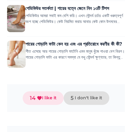
পেডিকিউর সতর্কতা | পায়ের যত্নে জেনে নিন ১৩টি টিপস
পেডিকিউর আমরা সবাই কম বেশি করি। এখন সৌন্দর্য চর্চার একটি গুরুত্বপূর্ণ
অংশ হচ্ছে পেডিকিউর। কেউ নিয়মিত করায় আবার কেউ কোন উৎসবের
আগে করিয়ে নেয়। কিন্ত...
পায়ের গোড়ালি ফাটা কেন হয় এবং এর প্রতিরোধে করণীয় কী কী?
শীত এসেছে আর পায়ের গোড়ালি ফাটেনি এমন মানুষ খুঁজে পাওয়া বেশ বিরল।
পায়ের গোড়ালি ফাটা এর কারণে সমস্যা যে শুধু সৌন্দর্য ক্ষুণ্ণতার, তা কিন্তু
নয়। বরং এই গ...
14
5
I like it
I don't like it