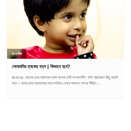
মা ও শিশু
সোনামনির ত্বকের যত্ন | কিভাবে হবে?
&nbsp; বড়দের চেয়ে বাচ্চাদের ত্বক অনেক বেশী সংবেদনশীল তাই প্রয়োজন কিছু বাড়তি
যত্ন। আবহওয়ার তারতম্যের সাথে মানিয়ে নেবার ক্ষমতাও তাদের সীমিত।...