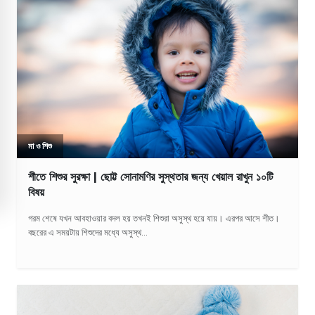
মা ও শিশু
শীতে শিশুর সুরক্ষা | ছোট্ট সোনামণির সুস্থতার জন্য খেয়াল রাখুন ১০টি
বিষয়
গরম শেষে যখন আবহাওয়ার বদল হয় তখনই শিশুরা অসুস্থ হয়ে যায়। এরপর আসে শীত।
বছরের এ সময়টায় শিশুদের মধ্যে অসুস্থ...