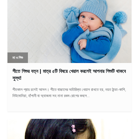
মা ও শিশু
শীতে শিশুর যত্ন | মাত্র ৫টি বিষয়ে খেয়াল করলেই আপনার শিশুটি থাকবে
সুস্থ!
শীতকাল প্রায় চলেই আসল। শীতে বাচ্চাদের অতিরিক্ত খেয়াল রাখতে হয়, নয়ত ঠান্ডা-কাশি,
নিউমোনিয়া, হাঁপানী বা অ্যাজমা সহ নানা রকম রোগের কবলে...