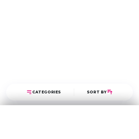
CATEGORIES
SORT BY
Select Category
Sort Posts
Latest First