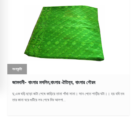
সংস্কৃতি
জামদানী- বাংলার মসলিন,বাংলার ঐতিহ্য, বাংলার গৌরব
দু,এক ঘড়ি ছাড়া জটা শেষে কাড়িয়ে তানা গাঁথা সানা। সান পেতে শাড়ীর ঘটা।। হয় যদি তব
তার কানা ঘরে গুটিয়ে লব শেষে দিব আলগা...