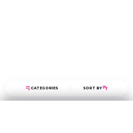
CATEGORIES
SORT BY
Select Category
Sort Posts
Latest First