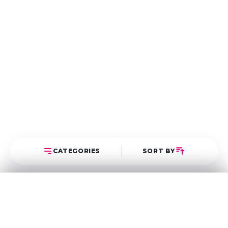
CATEGORIES
SORT BY
Select Category
Sort Posts
Latest First