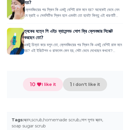
হয়?
ক্লেনজিংয়ের পর স্কিন কি একটু বেশিই রাফ মনে হয়? অনেকেই ভেবে নেন
যে ড্রাই ও সেনসিটিভ স্কিন হলে এমনটা তো হবেই! কিন্তু এই ধারণাটি
কিন্তু পুরোপুরি সঠিক নয়।...
ত্বকের যত্নে পি এইচ ব্যালেন্সড সোপ ফ্রি ক্লেনজার সিলেক্ট
করছেন তো?
একটু চিন্তা করে বলুন তো, ক্লেনজিংয়ের পর স্কিন কি একটু বেশিই রাফ মনে
হয়? এই ইরিটেশন ও রাফনেস কেন হয়, সেটা ভেবে দেখেছেন কখনো?
অনেকেই ভেবে বসে থাকেন যে ড...
10
1
I like it
I don't like it
Tags:
স্ক্রাব
,
scrub
,
homemade scrub
,
সোপ সুগার স্ক্রাব
,
soap sugar scrub