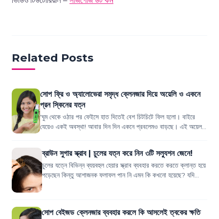
ভিডিও টিউটোরিয়াল –
সাজগোজ ডট কম
Related Posts
সোপ ফ্রি ও অ্যালোভেরা সমৃদ্ধ ক্লেনজার দিয়ে অয়েলি ও একনে
প্রন স্কিনের যত্ন
'ঘুম থেকে ওঠার পর ফেইসে হাত দিতেই বেশ চিটচিটে ফিল হলো। বাইরে
যেয়েও একই অবস্থা! আবার দিন দিন একনে প্রবলেমও বাড়ছে। এই অয়েল
আর একনে কি কোনোভাবেই কন্ট্রোল...
ব্রাউন সুগার স্ক্রাব | চুলের যত্ন করে নিন ৩টি সল্যুশন জেনে!
চুলের যত্নে বিভিন্ন ব্যয়বহুল হেয়ার স্ক্রাব ব্যবহার করতে করতে ক্লান্ত হয়ে
পড়েছেন কিন্তু আশাজনক ফলাফল পান নি এমন কি কখনো হয়েছে? যদি
আপনার উত্তরটি হ্যাঁ...
সোপ বেইজড ক্লেনজার ব্যবহার করলে কি আসলেই ত্বকের ক্ষতি