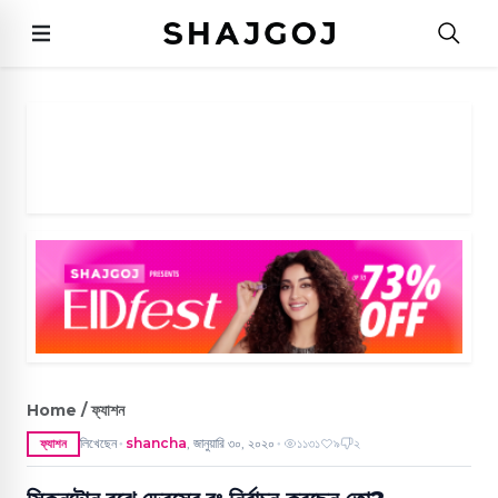
Home / ফ্যাশন
লিখেছেন
shancha
,
জানুয়ারি ৩০, ২০২০
১১৩১
৯
২
ফ্যাশন
●
●