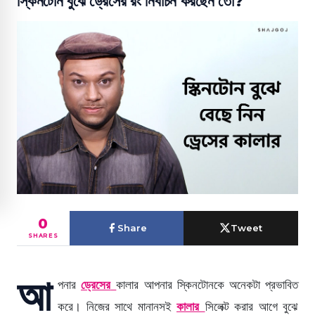
স্কিনটোন বুঝে ড্রেসের রং নির্বাচন করছেন তো?
0
Share
Tweet
SHARES
আ
পনার
ড্রেসের
কালার আপনার স্কিনটোনকে অনেকটা প্রভাবিত
করে। নিজের সাথে মানানসই
কালার
সিলেক্ট করার আগে বুঝে