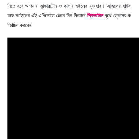
নিতে হবে আপনার আন্ডারটোন ও কালার হুইলের ব্যবহার। আজকের হাউস
অফ স্টাইলের এই এপিসোডে জেনে নিন কিভাবে
স্কিনটোন
বুঝে ড্রেসের রং
নির্বাচন করবেন!