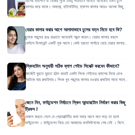
হালের ফ্যাশনে বা নিজের লুকে একটু পরিবর্তন আনতে অনেকেই এখন চুলে
কালার করে থাকে। অমব্রে, হাইলাইটার, ফ্যাশন কালার আরও অনেক কিছুই
তো এখন ট্রেন্ডে চলছে, তা...
হেয়ার কালার করার আগে আলাদাভাবে চুলের যত্ন নিতে হবে কি?
চুলকে পছন্দের রঙে রাঙাতে অনেকেই পছন্দ করেন। হেয়ার কালার করলে
ফেইসে ডিফারেন্ট একটি লুক আসে। কেউ হয়তো পার্লারে যেয়ে হেয়ার কালার
করেন, কেউবা ঘরে বসেই। তব...
স্কিনটোন অনুযায়ী সঠিক ব্লাশ শেইড সিলেক্ট করবেন কীভাবে?
মার্কেটে ঘুরতে ঘুরতে হঠাৎ করেই একটা পিংক শেইডের ব্লাশের দিকে চোখ
আটকে যায় রুবাইদার। পিংক খুব পছন্দের কালার হওয়ায় রুবাইদা সাথে সাথেই
ব্লাশটা কিনে ফেলে।...
জেনে নিন, ফাউন্ডেশন নির্বাচনে স্কিন আন্ডারটোন নির্ধারণ করার কিছু
ট্রিকস !
মেকাপ করতে গেলে যে প্রোডাক্টটির কথা সবার আগে মনে পড়ে তা হলো
ফাউন্ডেশন । ফাউন্ডেশন নিয়ে তো আমাদের কনফিউশনের শেষ নেই । বিশেষ
করে যখন ফাউন্ডেশন কিনতে যাই...