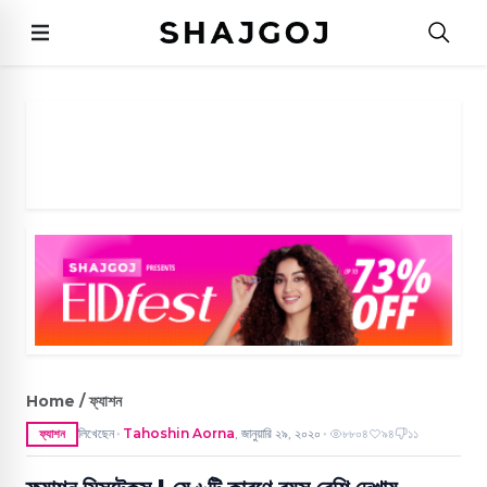
Home / ফ্যাশন
লিখেছেন
Tahoshin Aorna
,
জানুয়ারি ২৯, ২০২০
৮৮০৪
৯৪
১১
ফ্যাশন
●
●