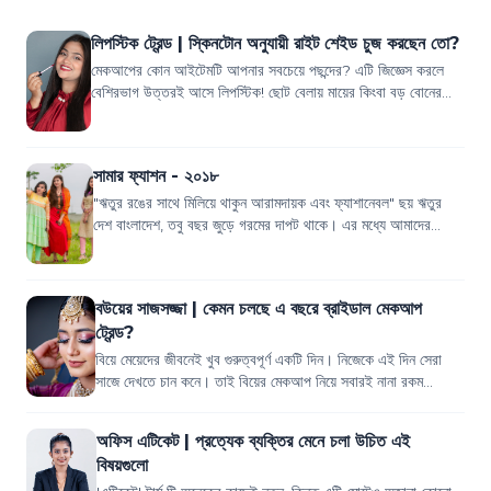
লিপস্টিক ট্রেন্ড | স্কিনটোন অনুযায়ী রাইট শেইড চুজ করছেন তো?
মেকআপের কোন আইটেমটি আপনার সবচেয়ে পছন্দের? এটি জিজ্ঞেস করলে
বেশিরভাগ উত্তরই আসে লিপস্টিক! ছোট বেলায় মায়ের কিংবা বড় বোনের
সাজানো ড্রেসিং টেবিল থেকে লিপস...
সামার ফ্যাশন - ২০১৮
"ঋতুর রঙের সাথে মিলিয়ে থাকুন আরামদায়ক এবং ফ্যাশানেবল" ছয় ঋতুর
দেশ বাংলাদেশ, তবু বছর জুড়ে গরমের দাপট থাকে। এর মধ্যে আমাদের
প্রতিদিন নানা কাজে, অফিসে,...
বউয়ের সাজসজ্জা | কেমন চলছে এ বছরে ব্রাইডাল মেকআপ
ট্রেন্ড?
বিয়ে মেয়েদের জীবনেই খুব গুরুত্বপূর্ণ একটি দিন। নিজেকে এই দিন সেরা
সাজে দেখতে চান কনে। তাই বিয়ের মেকআপ নিয়ে সবারই নানা রকম
পরিকল্পনা করা থাকে। প্রতি...
অফিস এটিকেট | প্রত্যেক ব্যক্তির মেনে চলা উচিত এই
বিষয়গুলো