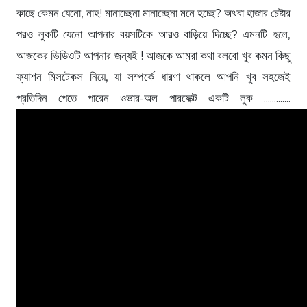
কাছে কেমন যেনো, নাহ! মানাচ্ছেনা মানাচ্ছেনা মনে হচ্ছে? অথবা হাজার চেষ্টার
পরও লুকটি যেনো আপনার বয়সটিকে আরও বাড়িয়ে দিচ্ছে? এমনটি হলে,
আজকের ভিডিওটি আপনার জন্যই ! আজকে আমরা কথা বলবো খুব কমন কিছু
ফ্যাশন মিসটেকস নিয়ে, যা সম্পর্কে ধারণা থাকলে আপনি খুব সহজেই
প্রতিদিন পেতে পারেন ওভার-অল পারফেক্ট একটি লুক .............