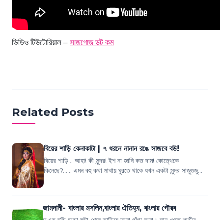
ভিডিও টিউটোরিয়াল –
সাজগোজ ডট কম
Related Posts
বিয়ের শাড়ি কেনাকাটা | ৭ ধরনে নানান রঙে সাজবে বউ!
বিয়ের শাড়ি... আহা! কী সুন্দর! ইশ না জানি কত দাম! কোত্থেকে
কিনেছে?...... এমন বহু কথা মাথায় ঘুরতে থাকে যখন একটা সুন্দর সাজুগুজু
করা কনেকে দেখি! আচ্ছা,...
জামদানী- বাংলার মসলিন,বাংলার ঐতিহ্য, বাংলার গৌরব