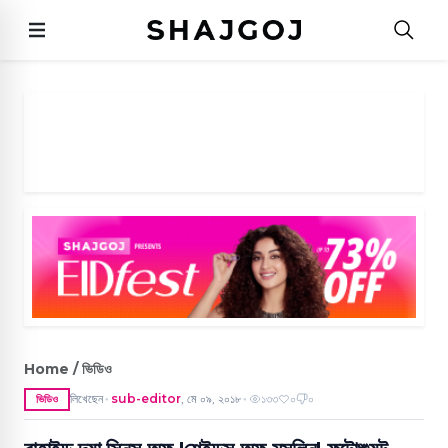
Home / ভিডিও
লিখেছেন
sub-editor
,
মে ০৯, ২০১৮
১৩৩
০
০
ভিডিও
●
●