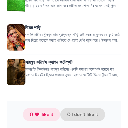
দু,এক ঘড়ি ছাড়া জটা শেষে কাড়িয়ে তানা গাঁথা সানা। সান পেতে শাড়ীর
ঘটা।। হয় যদি তব তার কানা ঘরে গুটিয়ে লব শেষে দিব আলগা খেই পুরে
এক নজরে দেখাব সেটা...
বিয়ের শাড়ি
বাঙালি নারীর সৌন্দর্য্য আর ব্যক্তিত্ব শাড়িতেই সবচেয়ে সুন্দরভাবে ফুটে ওঠে
আর বিয়ের কনেকে সবাই শাড়িতে দেখতেই বেশি পছন্দ করে। উজ্জ্বল বাহারি
রঙ আর কারুকা...
সায়মুল করিম'স ফ্যাশন ফটোশ্যুট
সম্প্রতি ডিজাইনার সায়মুল করিমের একটি ফ্যাশন ফটোশ্যুট হয়েছে যার
ফ্যাশন ডিরেক্টর ছিলেন ফয়সাল তুষার, ফ্যাশন আর্টিস্ট ছিলেন ইন্দ্রাণী দাস,
মোহাম্মদ নিহাফ...
0
0
I like it
I don't like it