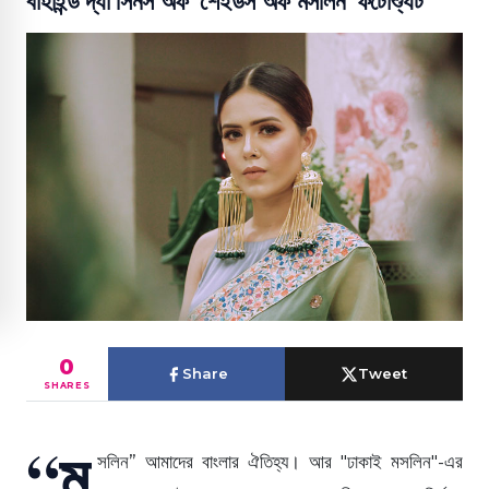
বাহাইন্ড দ্যা সিনস অফ 'শেইডস অফ মসলিন' ফটোশ্যুট
0
Share
Tweet
SHARES
“ম
সলিন” আমাদের বাংলার ঐতিহ্য। আর "ঢাকাই মসলিন"-এর