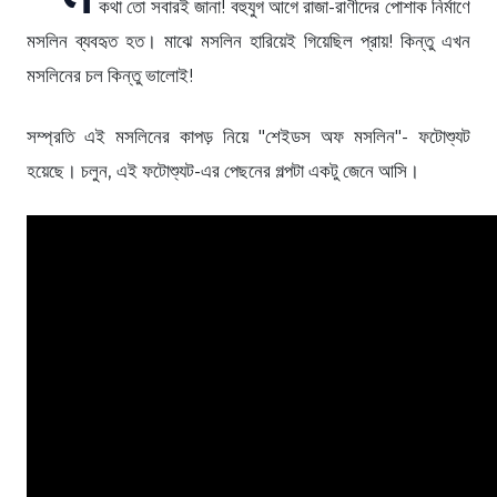
কথা তো সবারই জানা! বহুযুগ আগে রাজা-রাণীদের পোশাক নির্মাণে
মসলিন ব্যবহৃত হত। মাঝে মসলিন হারিয়েই গিয়েছিল প্রায়! কিন্তু এখন
মসলিনের চল কিন্তু ভালোই!
সম্প্রতি এই মসলিনের কাপড় নিয়ে "শেইডস অফ মসলিন"- ফটোশ্যুট
হয়েছে। চলুন, এই ফটোশ্যুট-এর পেছনের গল্পটা একটু জেনে আসি।