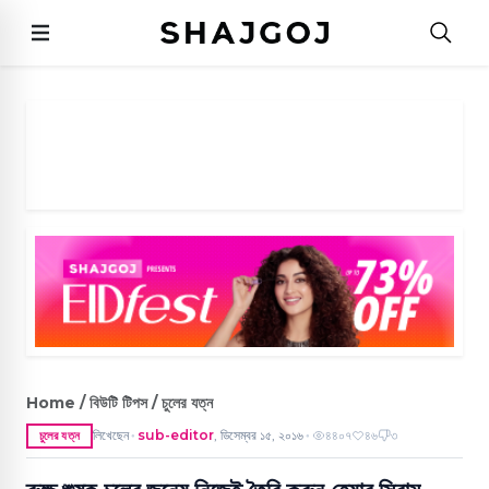
Home / বিউটি টিপস / চুলের যত্ন
লিখেছেন
sub-editor
,
ডিসেম্বর ১৫, ২০১৬
৪৪০৭
৪৬
৩
চুলের যত্ন
●
●