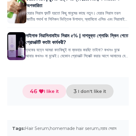
অপকারিতা
হেয়ার সিরাম শব্দটি হয়তো কিছু মানুষের কাছে নতুন। হেয়ার সিরাম তরল
জাতীয় পদার্থ যা সিলিকন ভিত্তিক উপাদান, অ্যামিনো এসিড এবং সিরামাইড
দ্বারা তৈরি করা হয...
লাইলাক নিয়াসিনামাইড সিরাম ৫% | দাগমুক্ত গ্লোয়িং স্কিন পেতে
প্রোডাক্টটি কতটা কার্যকরী?
ত্বকের যত্নে আমরা কতকিছুই না ব্যবহার করছি! তাইনা? কখনও বুঝে
আবার কখনও না বুঝেই। যেকোন প্রোডাক্ট সিলেক্ট করার আগে আমাদের যে
কমন একটি চিন্তার বিষয় থাকে,...
46
3
I like it
I don't like it
Tags:
Hair Serum
,
homemade hair serum
,
হেয়ার সেরাম