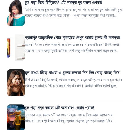
চুল পড়া নিয়ে চিন্তিত? এই সমস্যা দূর করুন এখনই!
“মাথার সামনের চুল কমে টাক পড়ে যাচ্ছে, আগের মতো ঘন চুল আর নেই, চুল
পড়তে পড়তে মাথা ফাঁকা হয়ে গেল!” - এসব কমন সমস্যার কথা আমরা
প্রায়ই শুনে থাকি, তাই না?...
প্যারাসুট আয়ুর্বেদিক গোল্ড ব্যবহারে দেখুন আমার চুলের কী অবস্থা!
অনেক দিন হয়ে গেল সাজগোজে এফরডেবল কোন কসমেটিকের রিভিউ লেখা
হচ্ছে না। তার জন্য খুবই দুঃখিত! বেশ কিছু পার্সোনাল কারণে নতুন কোন
প্রোডাক্ট ট্রাই করা বা রিভ...
চুল ভাঙা, ছিঁড়ে যাওয়া ও চুলের রুক্ষতা দিন দিন বেড়ে যাচ্ছে কি?
রিথিয়া বেশ কিছুদিন ধরেই খেয়াল করছে, তার চুল আঁচড়ানোর সময় চুল পড়ার
থেকে চুল ভাঙা ও ছিঁড়ে যাওয়ার মাত্রা বেশি। এছাড়া বাইরে খোলা চুলে
গেলে, যখন বাসায় ফিরে...
চুল পড়া বন্ধ করতে ১টি অসাধারণ হেয়ার প্যাক!
চুল পড়া বন্ধ করতে ১টি অসাধারণ হেয়ার প্যাক নিয়ে আজ আপনাদের
জানাবো। তার পূর্বে আমার কিছু ক্লোজ মানুষের চুল পড়া সমস্যা নিয়ে
আপনাদের জানাতে চাই। "অবন্তির...