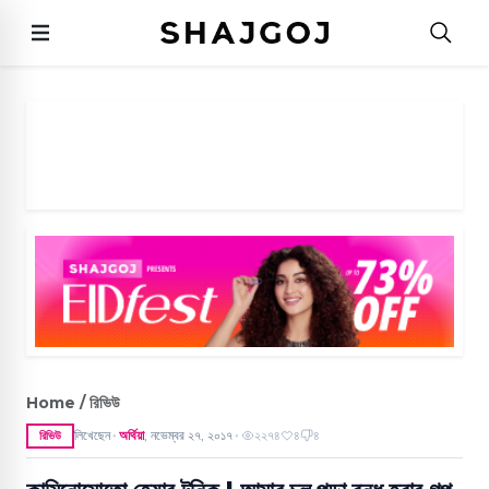
Home / রিভিউ
লিখেছেন
অর্থিয়া
,
নভেম্বর ২৭, ২০১৭
২২৭৪
৪
৪
রিভিউ
●
●