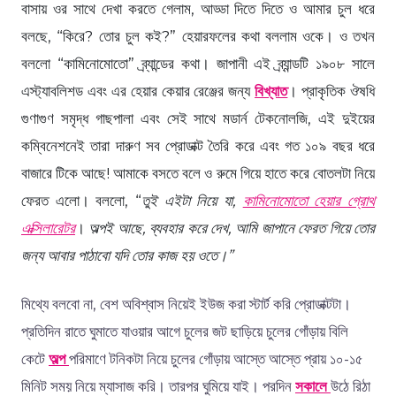
বাসায় ওর সাথে দেখা করতে গেলাম, আড্ডা দিতে দিতে ও আমার চুল ধরে
বলছে, “কিরে? তোর চুল কই?” হেয়ারফলের কথা বললাম ওকে। ও তখন
বললো “কামিনোমোতো” ব্র্যান্ডের কথা। জাপানী এই ব্র্যান্ডটি ১৯০৮ সালে
এস্ট্যাবলিশড এবং এর হেয়ার কেয়ার রেঞ্জের জন্য
বিখ্যাত
। প্রাকৃতিক ঔষধি
গুণাগুণ সমৃদ্ধ গাছপালা এবং সেই সাথে মডার্ন টেকনোলজি, এই দুইয়ের
কম্বিনেশনেই তারা দারুণ সব প্রোডাক্ট তৈরি করে এবং গত ১০৯ বছর ধরে
বাজারে টিকে আছে! আমাকে বসতে বলে ও রুমে গিয়ে হাতে করে বোতলটা নিয়ে
ফেরত এলো। বললো, “
তুই এইটা নিয়ে যা,
কামিনোমোতো হেয়ার গ্রোথ
এক্সিলারেটর
।
অল্পই আছে, ব্যবহার করে দেখ, আমি জাপানে ফেরত গিয়ে তোর
জন্য আবার পাঠাবো যদি তোর কাজ হয় ওতে।”
মিথ্যে বলবো না, বেশ অবিশ্বাস নিয়েই ইউজ করা স্টার্ট করি প্রোডাক্টটা।
প্রতিদিন রাতে ঘুমাতে যাওয়ার আগে চুলের জট ছাড়িয়ে চুলের গোঁড়ায় বিলি
কেটে
অল্প
পরিমাণে টনিকটা নিয়ে চুলের গোঁড়ায় আস্তে আস্তে প্রায় ১০-১৫
মিনিট সময় নিয়ে ম্যাসাজ করি। তারপর ঘুমিয়ে যাই। পরদিন
সকালে
উঠে রিঠা