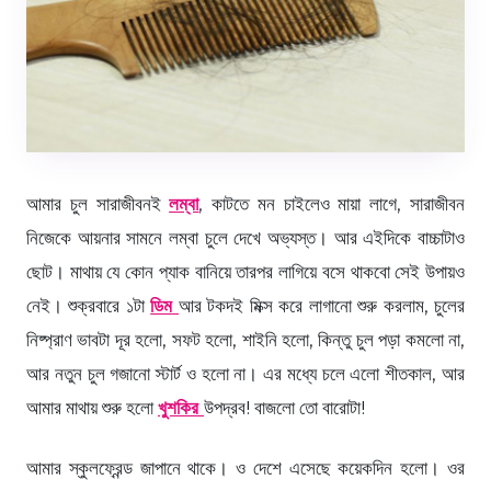
আমার চুল সারাজীবনই
লম্বা
, কাটতে মন চাইলেও মায়া লাগে, সারাজীবন
নিজেকে আয়নার সামনে লম্বা চুলে দেখে অভ্যস্ত। আর এইদিকে বাচ্চাটাও
ছোট। মাথায় যে কোন প্যাক বানিয়ে তারপর লাগিয়ে বসে থাকবো সেই উপায়ও
নেই। শুক্রবারে ১টা
ডিম
আর টকদই মিক্স করে লাগানো শুরু করলাম, চুলের
নিষ্প্রাণ ভাবটা দূর হলো, সফট হলো, শাইনি হলো, কিন্তু চুল পড়া কমলো না,
আর নতুন চুল গজানো স্টার্ট ও হলো না। এর মধ্যে চলে এলো শীতকাল, আর
আমার মাথায় শুরু হলো
খুশকির
উপদ্রব! বাজলো তো বারোটা!
আমার স্কুলফ্রেন্ড জাপানে থাকে। ও দেশে এসেছে কয়েকদিন হলো। ওর