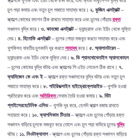
স্ক্যাল্পকে খুশকি এবং ইচিং থেকে রক্ষা করে, এবং ব্লাড সার্কুলেশন বৃদ্ধি করে
চুল পড়া কমায় এবং নতুন চুল গজাতে সাহায্য করে।
২. কুজিন এক্সট্রাক্ট
–
স্ক্যাল্পে কোষের ফাংশন ঠিক রাখতে সাহায্য করে এবং চুলের গোঁড়ায়
রক্ত
সঞ্চালন বৃদ্ধি করে।
৩. কানজো এক্সট্রাক্ট
– ড্যান্ড্রাফ এবং ইচিং থেকে মুক্তি
দেয়।
৪. হিনোকি এক্সট্রাক্ট
– চুলের গোড়া মজবুত করতে সাহায্য করে এবং
খুশকিসহ যাবতীয় চুলকানি দূর করতে
সাহায্য
করে।
৫. অ্যালানটয়েন
–
ড্যান্ড্রাফ এবং ইচিং থেকে মুক্তি দেয়।
৬. ডি প্যানথোথেনাইল অ্যালকোহল
– চুলের কোষের বৃদ্ধি ঘটায় এবং স্ক্যাল্পের পি এইচ লেভেল ঠিক রাখে।
৭.
ক্যামিজেন কে এবং ই
– স্ক্যাল্পে রক্ত সঞ্চালনের বৃদ্ধি ঘটায় এবং নতুন চুল
গজাতে সাহায্য করে।
৮. পাইরিডক্সাইন হাইড্রোক্লোরাইড
– খুশকি হওয়া
প্রতিরোধ করে এবং
অতিরিক্ত
সেবাম তৈরি হওয়া কমায়।
৯. বিটা
গ্লাইসেরহেটেনিক এসিড
– খুশকি দূর করে, হেলদি স্ক্যাল্প বজায় রাখতে
সহায়তা করে।
১০. ক্যাপসিকাম টিংচার
– স্ক্যাল্পে এবং চুলের গোঁড়ায় রক্ত
সঞ্চালন বাড়িয়ে চুলকে মজবুত করে তোলে এবং চুল পড়া কমিয়ে চুলের
বৃদ্ধি
ঘটায়।
১১. নিওটাক্যানাল
- স্ক্যাল্পে এবং চুলের গোঁড়ায় রক্ত সঞ্চালন বাড়িয়ে