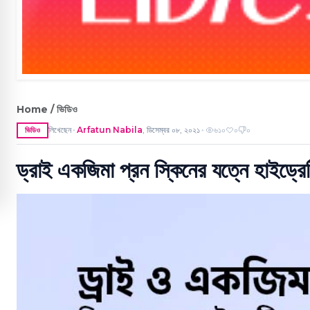
Home / ভিডিও
লিখেছেন
Arfatun Nabila
,
ডিসেম্বর ০৮, ২০২১
৬১০
০
০
ভিডিও
●
●
ড্রাই একজিমা প্রন স্কিনের যত্নে হাইড্রে