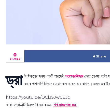
0
Share
SHARES
ড্রা
ই স্কিনের জন্য একটি পারফেক্ট
ময়েশ্চারাইজার
বেছে নেওয়া যতটা 
করার পাশাপাশি স্কিনের ন্যাচারাল অয়েল ধরে রাখবে। এমন একট
https://youtu.be/QClJSJwCEJc
আরও প্রোডাক্ট কিনতে ক্লিক করুন-
শপ.সাজগোজ.কম