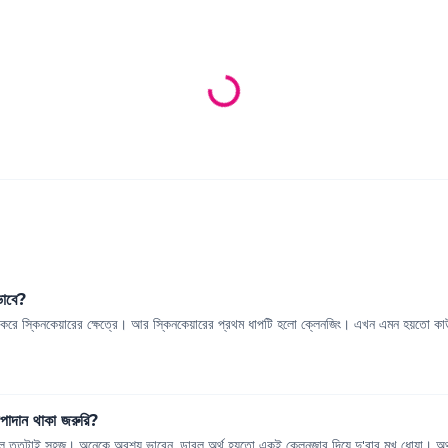
Loading products...
ভাবে?
রে স্কিনকেয়ারের ক্ষেত্রে। আর স্কিনকেয়ারের প্রথম ধাপটি হলো ক্লেনজিং। এখন এমন হয়তো কাউক
পাদান থাকা জরুরি?
লে ততটাই সহজ। অনেকে অবশ্য ভাবেন, ডাবল অর্থ হয়তো একই ক্লেনজার দিয়ে দু'বার মুখ ধোয়া। অর্থ 