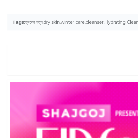
Tags:
ত্বকের যত্ন
,
dry skin
,
winter care
,
cleanser
,
Hydrating Clea