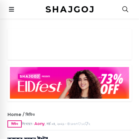
Home / ভিডিও
লিখেছেন
Aony
,
মার্চ ০৪, ২০২১
১৮৬৭
১২
২
ভিডিও
●
●