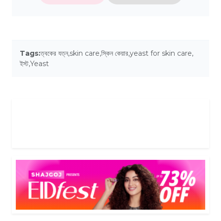
Tags:
ত্বকের যত্ন
,
skin care
,
স্কিন কেয়ার
,
yeast for skin care
,
ইস্ট
,
Yeast