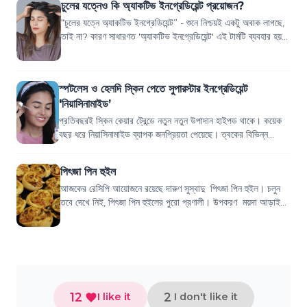
চুলের যত্নেও কি অ্যাকটিভ ইনগ্রেডিয়েন্ট প্রয়োজন?
“চুলের যত্নে অ্যাকটিভ ইনগ্রেডিয়েন্ট” - শুনে নিশ্চয়ই একটু অবাক লাগছে,
তাই না? কারণ সাধারণত 'অ্যাকটিভ ইনগ্রেডিয়েন্ট' এই টার্মটি ব্যবহার হয়
ত্বকের যত্নে...
স্পটলেস ও হেলদি স্কিন পেতে সুপারস্টার ইনগ্রেডিয়েন্ট
'নিয়াসিনামাইড’
প্রতিবছরই স্কিন কেয়ার ট্রেন্ডে নতুন নতুন উপাদান হাইপড থাকে। কয়েক
বছর ধরে নিয়াসিনামাইড ব্যাপক জনপ্রিয়তা পেয়েছে। ত্বকের বিভিন্ন
সমস্যা সমাধানে এর কার্যক...
পিৎজা পিন হুইল
আজকের রেসিপি আয়োজনে রয়েছে দারুণ সুস্বাদু পিৎজা পিন হুইল। চলুন
তবে দেখে নিই, পিৎজা পিন হুইলের পুরো প্রণালী। উপকরণ ময়দা আড়াই
কাপ ইস্ট দেড় চ...
12
2
I like it
I don't like it