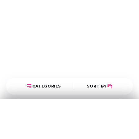
CATEGORIES
SORT BY
Select Category
Sort Posts
Latest First