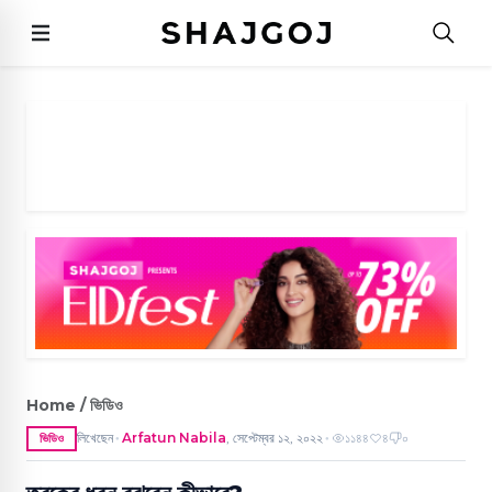
Home / ভিডিও
লিখেছেন
Arfatun Nabila
,
সেপ্টেম্বর ১২, ২০২২
১১৪৪
৪
০
ভিডিও
●
●