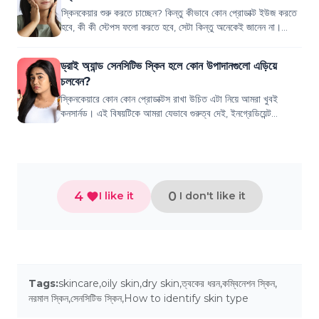
স্কিনকেয়ার শুরু করতে চাচ্ছেন? কিন্তু কীভাবে কোন প্রোডাক্ট ইউজ করতে
হবে, কী কী স্টেপস ফলো করতে হবে, সেটা কিন্তু অনেকেই জানেন না।
আবার স্টুডেন্টদের জন্য...
ড্রাই অ্যান্ড সেনসিটিভ স্কিন হলে কোন উপাদানগুলো এড়িয়ে
চলবেন?
স্কিনকেয়ারে কোন কোন প্রোডাক্টস রাখা উচিত এটা নিয়ে আমরা খুবই
কনসার্নড। এই বিষয়টিকে আমরা যেভাবে গুরুত্ব দেই, ইনগ্রেডিয়েন্ট
সিলেকশনের সময় ততটা কেয়ারফুল থ...
4
0
I like it
I don't like it
Tags:
skincare
,
oily skin
,
dry skin
,
ত্বকের ধরন
,
কম্বিনেশন স্কিন
,
নরমাল স্কিন
,
সেনসিটিভ স্কিন
,
How to identify skin type