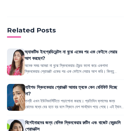
Loading products...
Related Posts
অ্যাকটিভ ইনগ্রেডিয়েন্টস না বুঝে একের পর এক ফেইসে লেয়ার
আপ করছেন?
অনেক সময় আমরা না বুঝে স্কিনকেয়ার ট্রেন্ড ফলো করে একগাদা
স্কিনকেয়ার প্রোডাক্ট একের পর এক ফেইসে লেয়ার আপ করি। কিন্তু
মনমতো রেজাল্ট কি পাই? একগাদা প্রোডা...
হাইপড স্কিনকেয়ার প্রোডাক্ট আমার ত্বকে কেন বেনিফিট দিচ্ছে
না?
তন্বী এখন ইউনিভার্সিটিতে পড়াশোনা করছে। প্রতিদিন ক্লাসের জন্য
রোদের মধ্যে বের হতে হয় বলে স্কিনে বেশ সানট্যান পড়ে গেছে। এই ট্যান
রিমুভ করতে অনেক রিসার্চ...
বিগেইনারদের জন্য বেসিক স্কিনকেয়ার রুটিন এবং বাজেট ফ্রেন্ডলি
প্রোডাক্টস