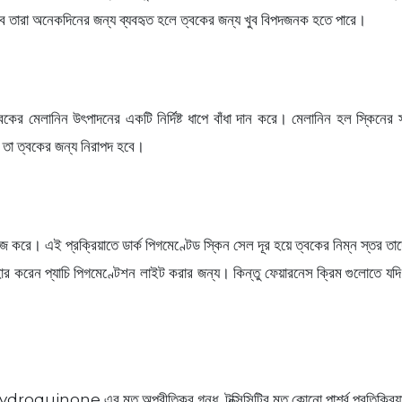
তবে তারা অনেকদিনের জন্য ব্যবহৃত হলে ত্বকের জন্য খুব বিপদজনক হতে পারে।
র মেলানিন উৎপাদনের একটি নির্দিষ্ট ধাপে বাঁধা দান করে। মেলানিন হল স্কিনের স্ত
ই তা ত্বকের জন্য নিরাপদ হবে।
জ করে। এই প্রক্রিয়াতে ডার্ক পিগমেণ্টেড স্কিন সেল দূর হয়ে ত্বকের নিম্ন স্ত
্যাচি পিগমেণ্টেশন লাইট করার জন্য। কিন্তু ফেয়ারনেস ক্রিম গুলোতে যদি বেশি
ে hydroquinone এর মত অপ্রীতিকর গন্ধ, টক্সিসিটির মত কোনো পার্শ্ব প্রতিক্রিয