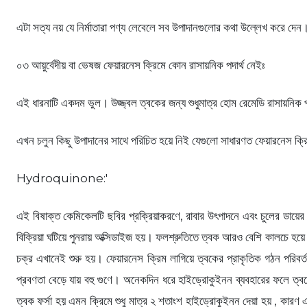
এটা সত্য নয় যে নির্মাতারা পণ্য লেবেলে সব উপাদানগুলোর কথা উল্লেখ করে দে
০৩ আয়ুর্বেদীয় বা ভেষজ ফেয়ারনেস ক্রিমে কোন রাসায়নিক পদার্থ নেইঃ
এই ধারনাটি একদম ভুল। উজ্জ্বল ত্বকের জন্য শুধুমাত্র হোম রেমেডি রাসায়নিক পদার
এখন চলুন কিছু উপাদানের সাথে পরিচিত হয়ে নিই যেগুলো সাধারণত ফেয়ারনেস ক্
Hydroquinone:'
এই বিষাক্ত কেমিকেলটি ছবির প্রক্রিয়াকরণে, রাবার উৎপাদনে এবং চুলের ডায়ের জ
বিক্রিয়া ঘটিয়ে পুনরায় অক্সিডাইজ হয়। ফলশ্রুতিতে ত্বক আরও বেশি কালচে হয়
চক্র এখানেই শুরু হয়। ফেয়ারনেস ক্রিম লাগিয়ে ত্বকের প্রাকৃতিক গঠন পরিবর্
প্রবণতা বেড়ে যায় বহু গুণে। অনেকদিন ধরে হাইড্রোকুইনন ব্যবহারের ফলে ত্বকের কা
ত্বক ফর্সা হয় এমন ক্রিমে শুধু মাত্র ২ শতাংশ হাইড্রোকুইনন দেয়া হয় , ক