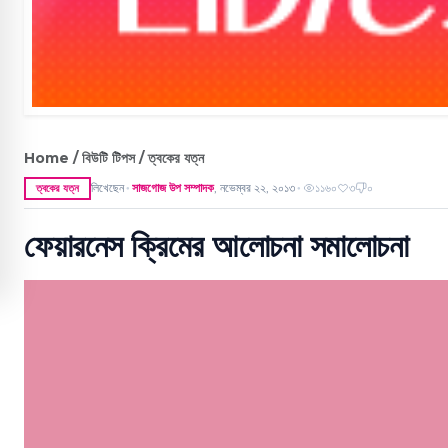
Home / বিউটি টিপস / ত্বকের যত্ন
লিখেছেন
সাজগোজ উপ সম্পাদক
,
নভেম্বর ২২, ২০১৩
১১৬০
৩
০
ত্বকের যত্ন
●
●
ফেয়ারনেস ক্রিমের আলোচনা সমালোচনা